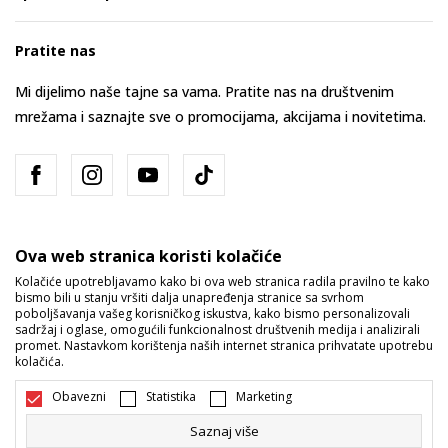
Pratite nas
Mi dijelimo naše tajne sa vama. Pratite nas na društvenim
mrežama i saznajte sve o promocijama, akcijama i novitetima.
Ova web stranica koristi kolačiće
Kolačiće upotrebljavamo kako bi ova web stranica radila pravilno te kako
bismo bili u stanju vršiti dalja unapređenja stranice sa svrhom
Bosna i Hercegovina
Promijenite
poboljšavanja vašeg korisničkog iskustva, kako bismo personalizovali
sadržaj i oglase, omogućili funkcionalnost društvenih medija i analizirali
promet. Nastavkom korištenja naših internet stranica prihvatate upotrebu
kolačića.
Obavezni
Statistika
Marketing
Saznaj više