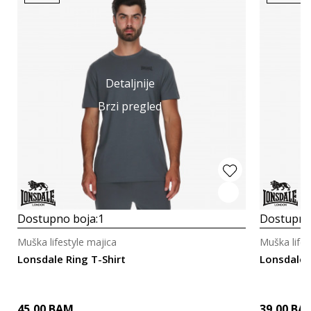
Detaljnije
Brzi pregled
Dostupno boja:
1
Dostupno
Muška lifestyle majica
Muška lifes
Lonsdale Ring T-Shirt
Lonsdale D
45,00
BAM
39,00
BA