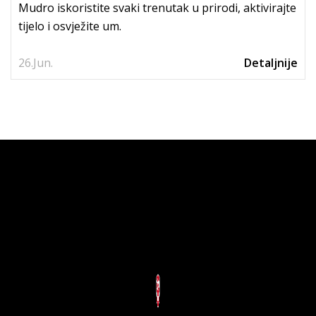
Mudro iskoristite svaki trenutak u prirodi, aktivirajte
tijelo i osvježite um.
26.
Jun.
Detaljnije