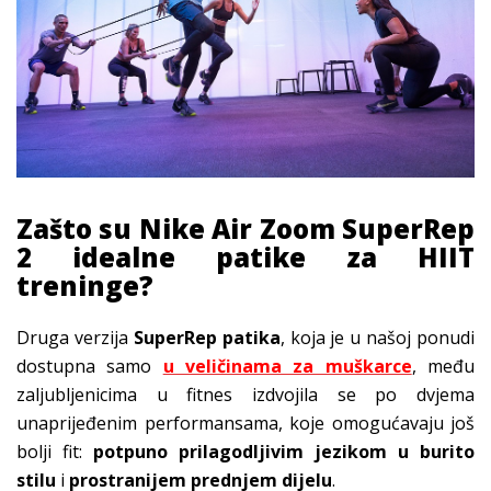
Zašto su Nike Air Zoom SuperRep
2 idealne patike za HIIT
treninge?
Druga verzija
SuperRep patika
, koja je u našoj ponudi
dostupna samo
u veličinama za muškarce
, među
zaljubljenicima u fitnes izdvojila se po dvjema
unaprijeđenim performansama, koje omogućavaju još
bolji fit:
potpuno prilagodljivim jezikom u burito
stilu
i
prostranijem prednjem dijelu
.