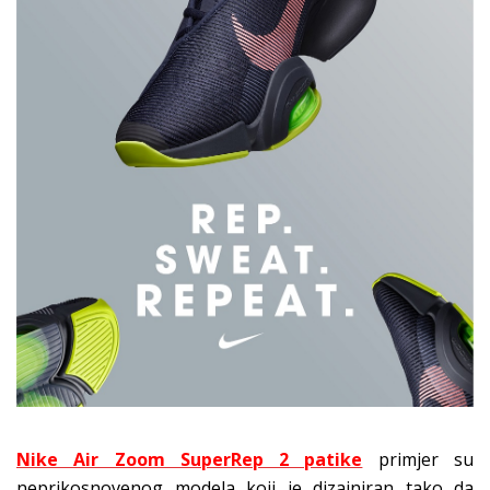
Nike Air Zoom SuperRep 2 patike
primjer su
neprikosnovenog modela koji je dizajniran tako da