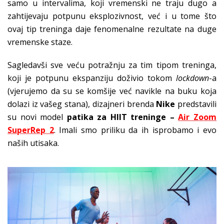
samo u intervalima, koji vremenski ne traju dugo a
zahtijevaju potpunu eksplozivnost, već i u tome što
ovaj tip treninga daje fenomenalne rezultate na duge
vremenske staze.
Sagledavši sve veću potražnju za tim tipom treninga,
koji je potpunu ekspanziju doživio tokom
lockdown
-a
(vjerujemo da su se komšije već navikle na buku koja
dolazi iz vašeg stana), dizajneri brenda
Nike
predstavili
su novi model
patika za HIIT treninge –
Air Zoom
SuperRep 2
. Imali smo priliku da ih isprobamo i evo
naših utisaka.