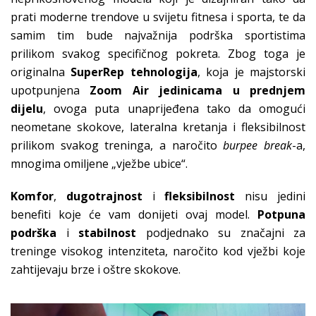
prati moderne trendove u svijetu fitnesa i sporta, te da
samim tim bude najvažnija podrška sportistima
prilikom svakog specifičnog pokreta. Zbog toga je
originalna
SuperRep tehnologija
, koja je majstorski
upotpunjena
Zoom Air jedinicama u prednjem
dijelu
, ovoga puta unaprijeđena tako da omogući
neometane skokove, lateralna kretanja i fleksibilnost
prilikom svakog treninga, a naročito
burpee break
-a,
mnogima omiljene „vježbe ubice“.
Komfor
,
dugotrajnost
i
fleksibilnost
nisu jedini
benefiti koje će vam donijeti ovaj model.
Potpuna
podrška
i
stabilnost
podjednako su značajni za
treninge visokog intenziteta, naročito kod vježbi koje
zahtijevaju brze i oštre skokove.