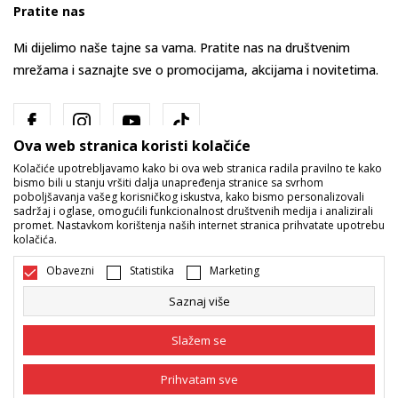
Pratite nas
Mi dijelimo naše tajne sa vama. Pratite nas na društvenim
mrežama i saznajte sve o promocijama, akcijama i novitetima.
Ova web stranica koristi kolačiće
Kolačiće upotrebljavamo kako bi ova web stranica radila pravilno te kako
bismo bili u stanju vršiti dalja unapređenja stranice sa svrhom
poboljšavanja vašeg korisničkog iskustva, kako bismo personalizovali
sadržaj i oglase, omogućili funkcionalnost društvenih medija i analizirali
promet. Nastavkom korištenja naših internet stranica prihvatate upotrebu
Bosna i Hercegovina
Promijenite
kolačića.
Obavezni
Statistika
Marketing
Saznaj više
Slažem se
Nastojimo da budemo što precizniji u opisu proizvoda, prikazu slika i
Prihvatam sve
samih cijena, ali ne možemo garantovati da su sve informacije kompletne
i bez grešaka. Svi artikli prikazani na sajtu su dio naše ponude i ne