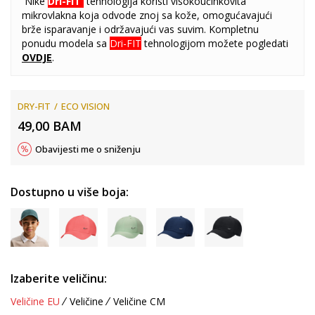
Nike
Dri-FIT
tehnologija koristi visokoučinkovita
mikrovlakna koja odvode znoj sa kože, omogućavajući
brže isparavanje i održavajući vas suvim. Kompletnu
ponudu modela sa
Dri-FIT
tehnologijom možete pogledati
OVDJE
.
DRY-FIT
ECO VISION
49,00
BAM
Obavijesti me o sniženju
Dostupno u više boja:
Izaberite veličinu:
Veličine EU
Veličine
Veličine CM