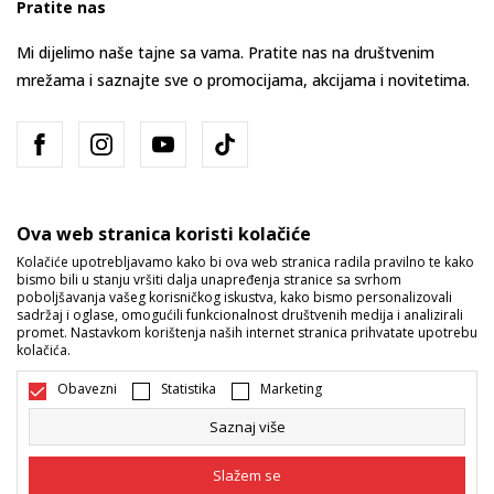
Pratite nas
Mi dijelimo naše tajne sa vama. Pratite nas na društvenim
mrežama i saznajte sve o promocijama, akcijama i novitetima.
Ova web stranica koristi kolačiće
Kolačiće upotrebljavamo kako bi ova web stranica radila pravilno te kako
bismo bili u stanju vršiti dalja unapređenja stranice sa svrhom
Bosna i Hercegovina
Promijenite
poboljšavanja vašeg korisničkog iskustva, kako bismo personalizovali
sadržaj i oglase, omogućili funkcionalnost društvenih medija i analizirali
promet. Nastavkom korištenja naših internet stranica prihvatate upotrebu
kolačića.
Obavezni
Statistika
Marketing
Saznaj više
Nastojimo da budemo što precizniji u opisu proizvoda, prikazu slika i
samih cijena, ali ne možemo garantovati da su sve informacije kompletne
Slažem se
i bez grešaka. Svi artikli prikazani na sajtu su dio naše ponude i ne