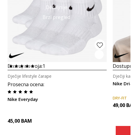
Detaljnije
Brzi pregled
Dostupno boja:
1
Dostupno
Dječije lifestyle čarape
Dječiji kačk
Nike Dri-F
Prosecna ocena
:
DRY-FIT
Nike Everyday
49,00
BA
45,00
BAM