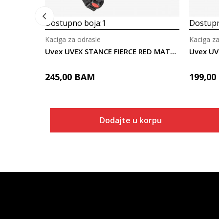
Dostupno boja:
1
Dostupn
Kaciga za odrasle
Kaciga za
Uvex UVEX STANCE FIERCE RED MATT 54-58
245,00
BAM
199,00
Dodajte u korpu