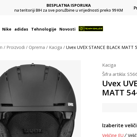
BESPLATNA ISPORUKA
Pl
P
na teritoriji BIH za sve poružbine u vrijednosti preko 99 KM
Nike
adidas
Tehnologije
Novosti
on
Proizvodi
Oprema
Kaciga
Uvex UVEX STANCE BLACK MATT 5
Kaciga
Šifra artikla:
S56
Uvex UV
MATT 54
Izaberite velič
Veličine EU
Velič