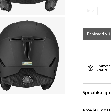
Univ.
Proizvod viš
Proizvod
vratiti u
Specifikacija
Provjeri dos