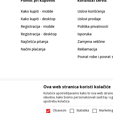
Pomoć pri kupovini
Korisnički servis
Kako kupiti - mobile
Uslovi korišćenja
Kako kupiti - desktop
Uslovi prodaje
Registracija - mobile
Politika privatnosti
Registracija - desktop
Isporuka
Najčešća pitanja
Zamjena veličine
Načini plaćanja
Reklamacija
Povrat robe i povrat 
Ova web stranica koristi kolačiće
Kolačiće upotrebljavamo kako bi ova web stranica
iskustva, kako bismo personalizovali sadržaj i og
upotrebu kolačića.
Nastojimo da budemo što precizniji u o
Svi artikli prikazani na sajtu su dio 
Obavezni
Statistika
Marketin