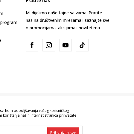
e
Pratite nas
Mi dijelimo naše tajne sa vama. Pratite
am
nas na društvenim mrežama i saznajte sve
 program
o promocijama, akcijama i novitetima.
e
Bosna i Hercegovina
Promijenite
sa svrhom poboljšavanja vašeg korisničkog
 korištenja naših internet stranica prihvatate
ve informacije kompletne i bez grešaka.
 robe možete provjeriti pozivom na broj
Prihvatam sve