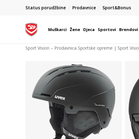
POZOVITE NAS NA : 055/490-400
Status porudžbine
Prodavnice
Sport&Bonus
daj više
Pon-Pet od 9h - 16h
Muškarci
Žene
Djeca
Sportovi
Brendovi
Sport Vision – Prodavnica Sportske opreme | Sport Visi