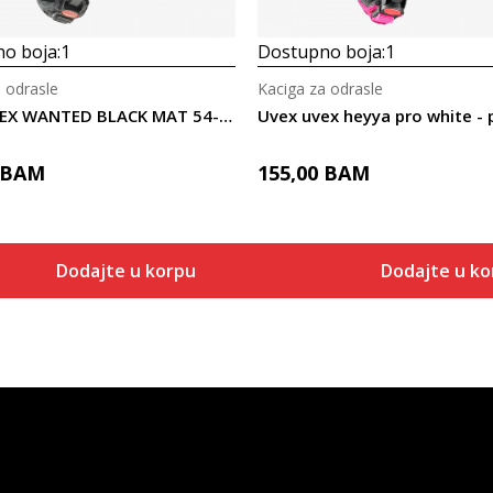
o boja:
1
Dostupno boja:
1
 odrasle
Kaciga za odrasle
Uvex UVEX WANTED BLACK MAT 54-58
BAM
155,00
BAM
Dodajte u korpu
Dodajte u ko