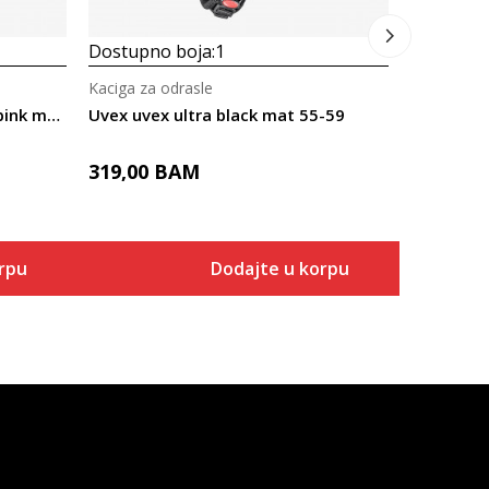
Dostupno boja:
1
Kaciga za odrasle
Uvex uvex heyya pro white - pink mat 54-58
Uvex uvex ultra black mat 55-59
319,00
BAM
rpu
Dodajte u korpu