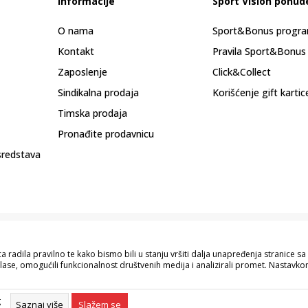
Informacije
Sport Vision ponud
O nama
Sport&Bonus progr
Kontakt
Pravila Sport&Bonus
Zaposlenje
Click&Collect
Sindikalna prodaja
Korišćenje gift kartic
Timska prodaja
Pronađite prodavnicu
sredstava
 radila pravilno te kako bismo bili u stanju vršiti dalja unapređenja stranice 
lase, omogućili funkcionalnost društvenih medija i analizirali promet. Nastavkom
pisu proizvoda, prikazu slika i samih cijena, ali ne možemo garantovati da su s
naše ponude i ne podrazumijeva da su dostupni u svakom trenutku. Raspoloživost
g
055/490-400.
Saznaj više
Slažem se