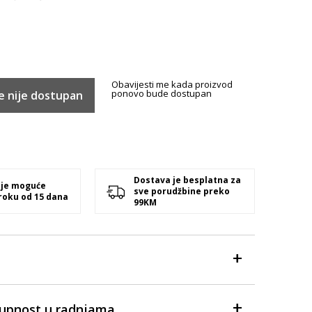
Obavijesti me kada proizvod
ponovo bude dostupan
e nije dostupan
Dostava je besplatna za
 je moguće
sve porudžbine preko
 roku od 15 dana
99KM
tupnost u radnjama