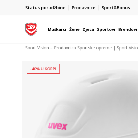
POZOVITE NAS NA : 055/490-400
Status porudžbine
Prodavnice
Sport&Bonus
daj više
Pon-Pet od 9h - 16h
Muškarci
Žene
Djeca
Sportovi
Brendovi
Sport Vision – Prodavnica Sportske opreme | Sport Visi
-40% U KORPI