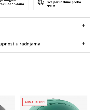
 je moguće
sve porudžbine preko
 roku od 15 dana
99KM
tupnost u radnjama
60% U KORPI
60% U K