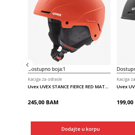
Dostupno boja:
1
Dostupn
Kaciga za odrasle
Kaciga za
Uvex UVEX STANCE FIERCE RED MATT 54-58
245,00
BAM
199,00
Dodajte u korpu