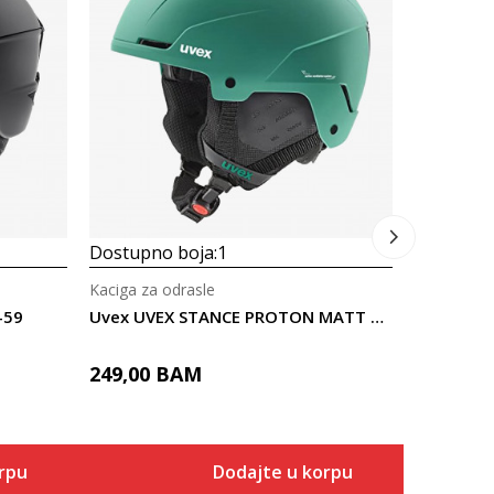
Dostupno
Kaciga za 
Uvex UVE
215,00
Dostupno boja:
1
Kaciga za odrasle
-59
Uvex UVEX STANCE PROTON MATT 54-58
249,00
BAM
rpu
Dodajte u korpu