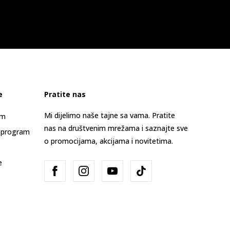
e
Pratite nas
Mi dijelimo naše tajne sa vama. Pratite
am
nas na društvenim mrežama i saznajte sve
 program
o promocijama, akcijama i novitetima.
e