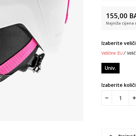
155,00
B
Najniža cijena 
Izaberite velič
Veličine EU
Velič
Univ.
Izaberite količ