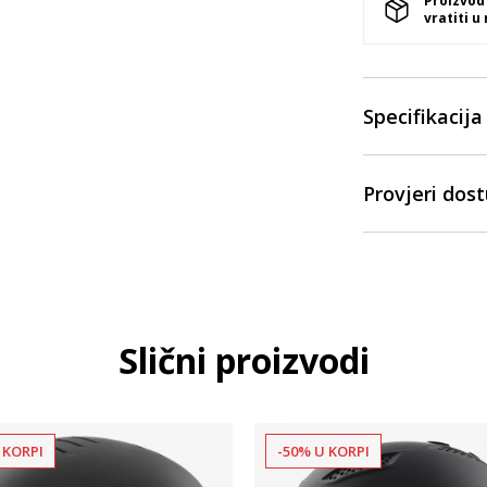
Proizvod
vratiti u
Specifikacija
Provjeri dos
Slični proizvodi
 KORPI
-50% U KORPI