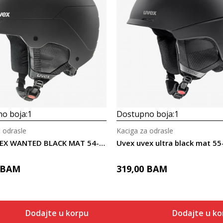
o boja:
1
Dostupno boja:
1
 odrasle
Kaciga za odrasle
Uvex UVEX WANTED BLACK MAT 54-58
Uvex uvex ultra black mat 55
BAM
319,00
BAM
Dodajte u korpu
Dodajte u ko