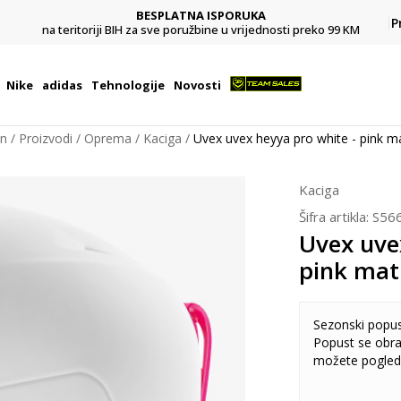
BESPLATNA ISPORUKA
Pl
P
na teritoriji BIH za sve poružbine u vrijednosti preko 99 KM
Nike
adidas
Tehnologije
Novosti
on
Proizvodi
Oprema
Kaciga
Uvex uvex heyya pro white - pink m
Kaciga
Šifra artikla:
S56
Uvex uve
pink mat
Sezonski popu
Popust se obra
možete pogled