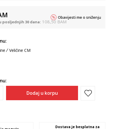
AM
Obavijesti me o sniženju
108,50
BAM
u posljednjih 30 dana:
inu:
ine
Veličine CM
inu:
Dodaj u korpu
Dostava je besplatna za