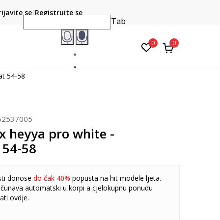
CLICK & COLLECT
atite karticom online i preuzmite u prodavnici po vašem
rijavite se
Registrujte se
do 6 mje
izboru
Tab
0
0
at 54-58
62537005
x heyya pro white -
 54-58
sti donose
do čak 40%
popusta na hit modele ljeta.
čunava automatski u korpi a cjelokupnu ponudu
ati
ovdje
.