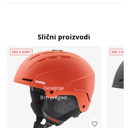
Slični proizvodi
60% U KORPI
60% U KOR
Detaljnije
Brzi pregled