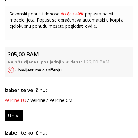
Sezonski popusti donose
do čak 40%
popusta na hit
modele ljeta. Popust se obračunava automatski u korpi a
cjelokupnu ponudu možete pogledati
ovdje
.
305,00
BAM
122,00
BAM
Najniža cijena u posljednjih 30 dana:
Obavijesti me o sniženju
Izaberite veličinu:
Veličine EU
Veličine
Veličine CM
Univ.
Izaberite količinu: