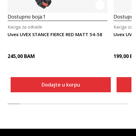
Dostupno boja:
1
Dostupno
Kaciga za odrasle
Kaciga za o
Uvex UVEX STANCE FIERCE RED MATT 54-58
Uvex UVE
245,00
BAM
199,00
B
Dodajte u korpu