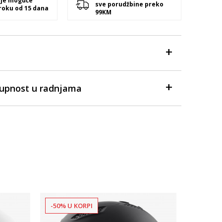
 je moguće
sve porudžbine preko
 roku od 15 dana
99KM
tupnost u radnjama
-50% U KORPI
60% U K