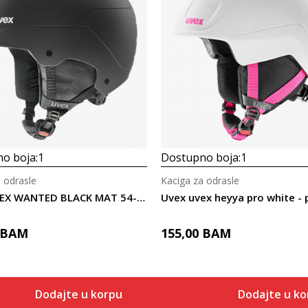
o boja:
1
Dostupno boja:
1
 odrasle
Kaciga za odrasle
Uvex UVEX WANTED BLACK MAT 54-58
BAM
155,00
BAM
Dodajte u korpu
Dodajte u ko