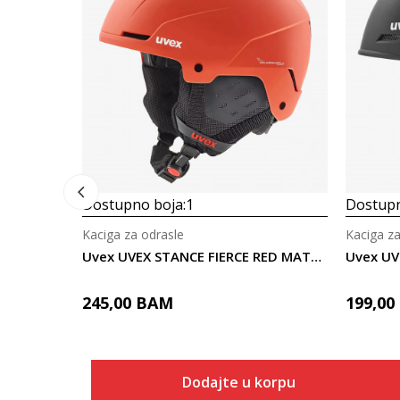
Dostupno boja:
1
Dostupn
Kaciga za odrasle
Kaciga za
Uvex UVEX STANCE FIERCE RED MATT 54-58
245,00
BAM
199,00
Dodajte u korpu