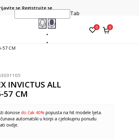
CLICK & COLLECT
atite karticom online i preuzmite u prodavnici po vašem
rijavite se
Registrujte se
do 6 mje
izboru
Tab
0
0
6-57 CM
63031105
X INVICTUS ALL
6-57 CM
sti donose
do čak 40%
popusta na hit modele ljeta.
čunava automatski u korpi a cjelokupnu ponudu
ati
ovdje
.