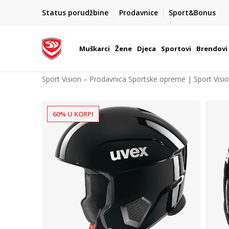
POZOVITE NAS NA : 055/490-400
Status porudžbine
Prodavnice
Sport&Bonus
daj više
Pon-Pet od 9h - 16h
Muškarci
Žene
Djeca
Sportovi
Brendovi
Sport Vision – Prodavnica Sportske opreme | Sport Visi
60% U KORPI