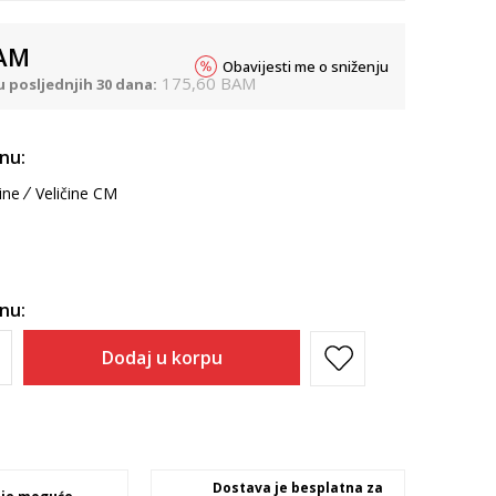
AM
Obavijesti me o sniženju
175,60
BAM
u posljednjih 30 dana:
inu:
ine
Veličine CM
inu:
Dodaj u korpu
Dostava je besplatna za