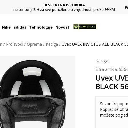
BESPLATNA ISPORUKA
Pl
P
na teritoriji BIH za sve poružbine u vrijednosti preko 99 KM
Nike
adidas
Tehnologije
Novosti
on
Proizvodi
Oprema
Kaciga
Uvex UVEX INVICTUS ALL BLACK 5
Kaciga
Šifra artikla:
S56
Uvex UVE
BLACK 5
Sezonski popu
Popust se obra
možete pogled