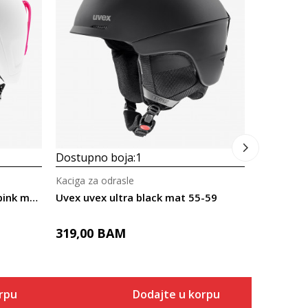
Dostupno
Kaciga za 
249,00
Dostupno boja:
1
Kaciga za odrasle
Uvex uvex heyya pro white - pink mat 54-58
Uvex uvex ultra black mat 55-59
319,00
BAM
rpu
Dodajte u korpu