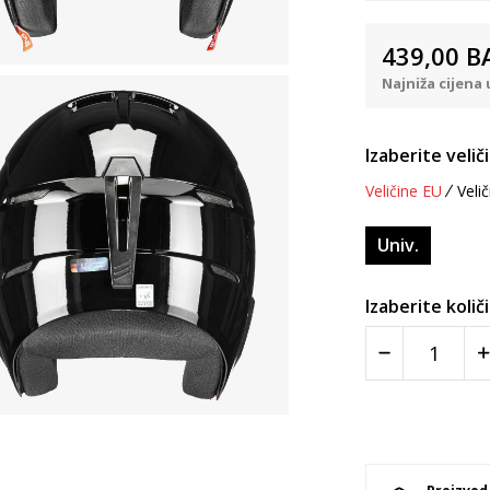
439,00
B
Najniža cijena 
Izaberite velič
Veličine EU
Velič
Univ.
Izaberite količ