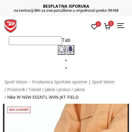
BESPLATNA ISPORUKA
na teritoriji BIH za sve poružbine u vrijednosti preko 99 KM
0
0
Tab
Sport Vision – Prodavnica Sportske opreme | Sport Vision
Proizvodi
Tekstil
Jakne i prsluci
Jakna
Nike W NSW ESSNTL WVN JKT FIELD
60% U KORPI