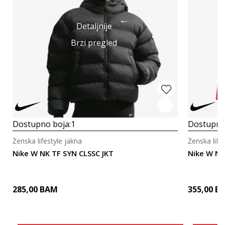
Detaljnije
Brzi pregled
Dostupno boja:
1
Dostupno
Ženska lifestyle jakna
Ženska life
Nike W NK TF SYN CLSSC JKT
Nike W N
285,00
BAM
355,00
B