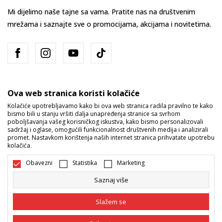
Mi dijelimo naše tajne sa vama. Pratite nas na društvenim
mrežama i saznajte sve o promocijama, akcijama i novitetima.
Ova web stranica koristi kolačiće
Kolačiće upotrebljavamo kako bi ova web stranica radila pravilno te kako
bismo bili u stanju vršiti dalja unapređenja stranice sa svrhom
Bosna i Hercegovina
Promijenite
poboljšavanja vašeg korisničkog iskustva, kako bismo personalizovali
sadržaj i oglase, omogućili funkcionalnost društvenih medija i analizirali
promet. Nastavkom korištenja naših internet stranica prihvatate upotrebu
kolačića.
Obavezni
Statistika
Marketing
Saznaj više
Nastojimo da budemo što precizniji u opisu proizvoda, prikazu slika i
samih cijena, ali ne možemo garantovati da su sve informacije kompletne
Slažem se
i bez grešaka. Svi artikli prikazani na sajtu su dio naše ponude i ne
podrazumijeva da su dostupni u svakom trenutku. Raspoloživost robe