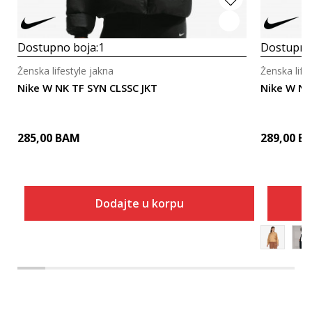
Dostupno boja:
1
Dostupno
Ženska lifestyle jakna
Ženska life
Nike W NK TF SYN CLSSC JKT
Nike W NS
285,00
BAM
289,00
B
Dodajte u korpu