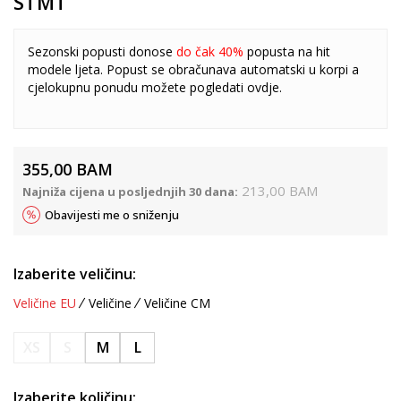
STMT
Sezonski popusti donose
do čak 40%
popusta na hit
modele ljeta. Popust se obračunava automatski u korpi a
cjelokupnu ponudu možete pogledati
ovdje
.
355,00
BAM
213,00
BAM
Najniža cijena u posljednjih 30 dana:
Obavijesti me o sniženju
Izaberite veličinu:
Veličine EU
Veličine
Veličine CM
XS
S
M
L
Izaberite količinu: