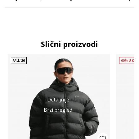
Slični proizvodi
FALL '26
60% U KOR
Detaljnije
Brzi pregled