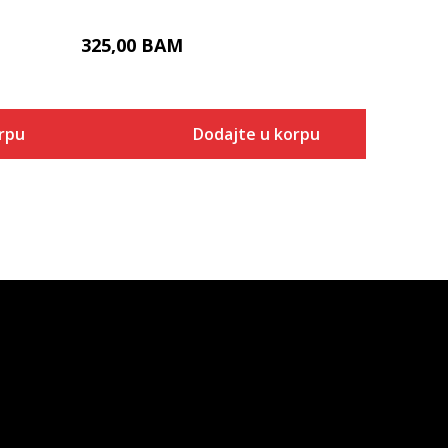
325,00
BAM
rpu
Dodajte u korpu