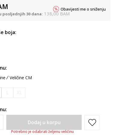
AM
Obavijesti me o sniženju
138,00
BAM
u posljednjih 30 dana:
e boja:
inu:
ine
Veličine CM
L
XL
inu:
Dodaj u korpu
Potrebno je odabrati željenu veličinu