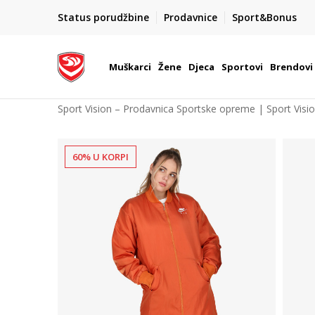
POZOVITE NAS NA : 055/490-400
Status porudžbine
Prodavnice
Sport&Bonus
daj više
Pon-Pet od 9h - 16h
Muškarci
Žene
Djeca
Sportovi
Brendovi
Sport Vision – Prodavnica Sportske opreme | Sport Visi
60% U KORPI