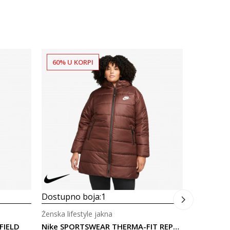
60% U KORPI
60% U K
Dostupno
Ženska life
Nike Spor
325,00
Dostupno boja:
1
Ženska lifestyle jakna
FIELD
Nike SPORTSWEAR THERMA-FIT REPEL CLASSIC PARKA