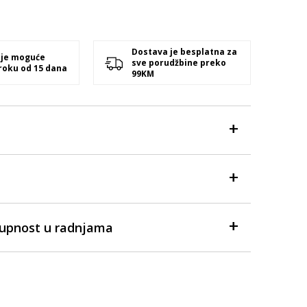
Dostava je besplatna za
 je moguće
sve porudžbine preko
 roku od 15 dana
99KM
tupnost u radnjama