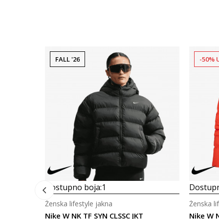
FALL '26
-50% 
Dostupno boja:
1
Dostupn
Ženska lifestyle jakna
Ženska li
Nike W NK TF SYN CLSSC JKT
Nike W 