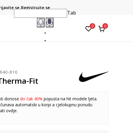
CLICK & COLLECT
atite karticom online i preuzmite u prodavnici po vašem
rijavite se
Registrujte se
do 6 mje
izboru
Tab
0
0
640-816
 Therma-Fit
sti donose
do čak 40%
popusta na hit modele ljeta.
čunava automatski u korpi a cjelokupnu ponudu
ati
ovdje
.