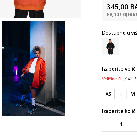
345,00
B
Najniža cijena 
Dostupno u viš
Izaberite velič
Veličine EU
Velič
XS
S
M
Izaberite količ