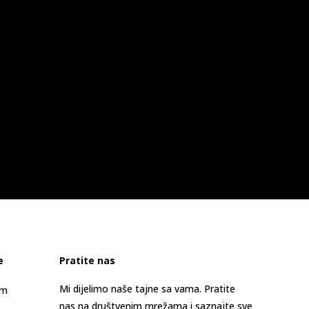
e
Pratite nas
Mi dijelimo naše tajne sa vama. Pratite
am
nas na društvenim mrežama i saznajte sve