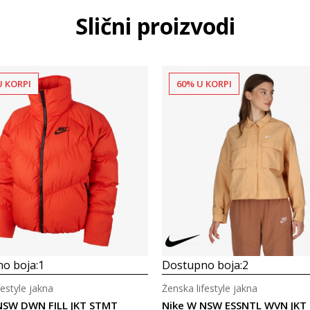
Slični proizvodi
U KORPI
60% U KORPI
o boja:
1
Dostupno boja:
2
festyle jakna
Ženska lifestyle jakna
NSW DWN FILL JKT STMT
Nike W NSW ESSNTL WVN JKT 