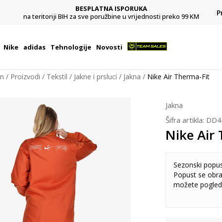
BESPLATNA ISPORUKA
Pl
P
na teritoriji BIH za sve poružbine u vrijednosti preko 99 KM
Nike
adidas
Tehnologije
Novosti
on
Proizvodi
Tekstil
Jakne i prsluci
Jakna
Nike Air Therma-Fit
Jakna
Šifra artikla:
DD4
Nike Air
Sezonski popu
Popust se obra
možete pogled