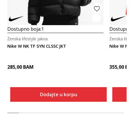
Dostupno boja:
1
Dostupno
Ženska lifestyle jakna
Ženska life
Nike W NK TF SYN CLSSC JKT
Nike W N
285,00
BAM
355,00
B
Dodajte u korpu