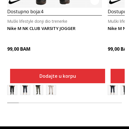
Dostupno boja:
4
Dostupno
Muški lifestyle donji dio trenerke
Muški lifest
Nike M NK CLUB VARSITY JOGGER
Nike M NK
99,00
BAM
99,00
BA
Dodajte u korpu