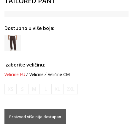
TAILORED PANT
Dostupno u više boja:
Izaberite veličinu:
Veličine EU
Veličine
Veličine CM
XS
S
M
L
XL
2XL
Proizvod više nije dostupan