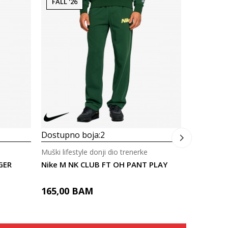
FALL '26
FALL '26
Dostupno
Muški lifes
Nike M N
165,00
Dostupno boja:
2
Muški lifestyle donji dio trenerke
GER
Nike M NK CLUB FT OH PANT PLAY
165,00
BAM