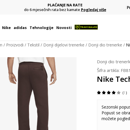
PLAĆANJE NA RATE
šem
P
do 6 mjesečnih rata bez kamate
Pogledaj više
Nike
adidas
Tehnologije
Novosti
on
Proizvodi
Tekstil
Donji dijelovi trenerke
Donji dio trenerke
Ni
Donji dio trener
Šifra artikla:
FB8
Nike Tec
1
Sezonski popu
Popust se obra
možete pogled