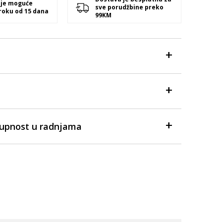
 je moguće
sve porudžbine preko
 roku od 15 dana
99KM
tupnost u radnjama