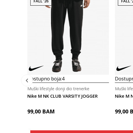
FALL '26
FALL '
Dostupno boja:
4
Dostupn
Muški lifestyle donji dio trenerke
Muški lif
Nike M NK CLUB VARSITY JOGGER
Nike M 
99,00
BAM
99,00