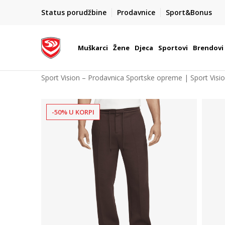
CLICK & COLLECT
Status porudžbine
Prodavnice
Sport&Bonus
Platite karticom online i preuzmite u prodavnici po va
izboru
Muškarci
Žene
Djeca
Sportovi
Brendovi
Sport Vision – Prodavnica Sportske opreme | Sport Visi
-50% U KORPI