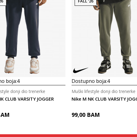
26
FALL '26
o boja:
4
Dostupno boja:
4
estyle donji dio trenerke
Muški lifestyle donji dio trenerke
NK CLUB VARSITY JOGGER
Nike M NK CLUB VARSITY JOG
BAM
99,00
BAM