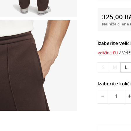
325,00
B
Najniža cijena 
Izaberite velič
Veličine EU
Velič
S
M
L
Izaberite količ