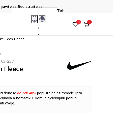
POZOVITE NAS NA : 055/490-400
rijavite se
Registrujte se
Pon-Pet od 9h - 16h
na teritoriji B
Tab
0
0
ke Tech Fleece
ke
163-237
h Fleece
sti donose
do čak 40%
popusta na hit modele ljeta.
čunava automatski u korpi a cjelokupnu ponudu
ati
ovdje
.