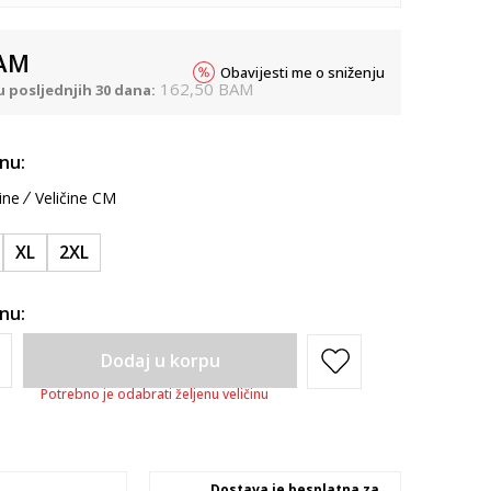
AM
Obavijesti me o sniženju
162,50
BAM
u posljednjih 30 dana:
inu:
ine
Veličine CM
XL
2XL
inu:
Dodaj u korpu
Potrebno je odabrati željenu veličinu
Dostava je besplatna za