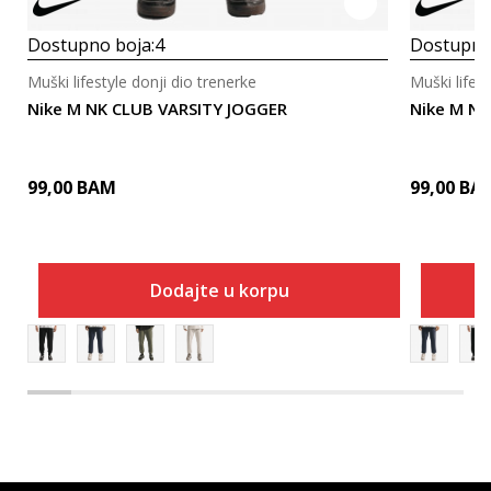
Dostupno boja:
4
Dostupno
Muški lifestyle donji dio trenerke
Muški lifest
Nike M NK CLUB VARSITY JOGGER
Nike M NK
99,00
BAM
99,00
BA
Dodajte u korpu