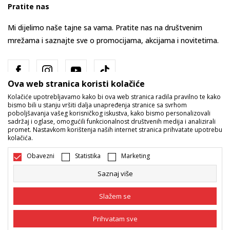
Pratite nas
Mi dijelimo naše tajne sa vama. Pratite nas na društvenim
mrežama i saznajte sve o promocijama, akcijama i novitetima.
Ova web stranica koristi kolačiće
Kolačiće upotrebljavamo kako bi ova web stranica radila pravilno te kako
bismo bili u stanju vršiti dalja unapređenja stranice sa svrhom
poboljšavanja vašeg korisničkog iskustva, kako bismo personalizovali
sadržaj i oglase, omogućili funkcionalnost društvenih medija i analizirali
promet. Nastavkom korištenja naših internet stranica prihvatate upotrebu
Bosna i Hercegovina
Promijenite
kolačića.
Obavezni
Statistika
Marketing
Saznaj više
Slažem se
Nastojimo da budemo što precizniji u opisu proizvoda, prikazu slika i
Prihvatam sve
samih cijena, ali ne možemo garantovati da su sve informacije kompletne
i bez grešaka. Svi artikli prikazani na sajtu su dio naše ponude i ne