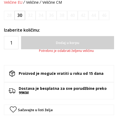
Veličine EU
Veličine
Veličine CM
28
30
32
34
36
38
40
42
44
46
Izaberite količinu:
Dodaj u korpu
Potrebno je odabrati željenu veličinu
Proizvod je moguće vratiti u roku od 15 dana
Dostava je besplatna za sve porudžbine preko
99KM
Sačuvajte u listi želja