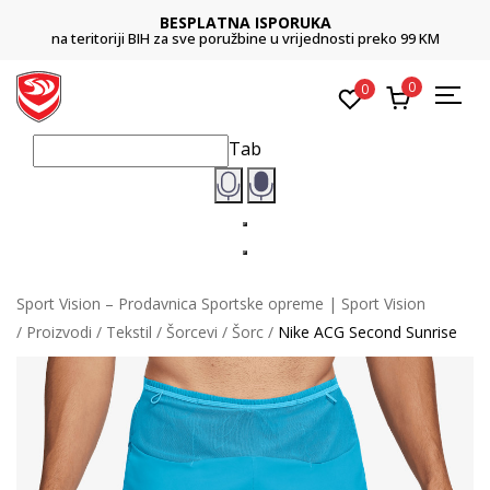
BESPLATNA ISPORUKA
na teritoriji BIH za sve poružbine u vrijednosti preko 99 KM
0
0
Tab
Sport Vision – Prodavnica Sportske opreme | Sport Vision
Proizvodi
Tekstil
Šorcevi
Šorc
Nike ACG Second Sunrise