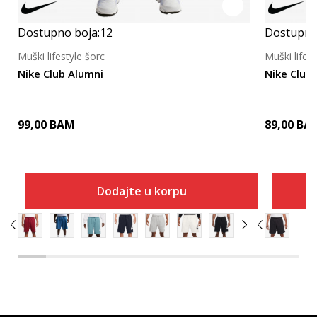
Dostupno boja:
12
Dostupno
Muški lifestyle šorc
Muški lifest
Nike Club Alumni
Nike Club
99,00
BAM
89,00
BA
Dodajte u korpu