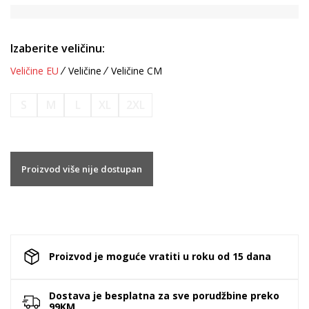
Izaberite veličinu:
Veličine EU
Veličine
Veličine CM
S
M
L
XL
2XL
Proizvod više nije dostupan
Proizvod je moguće vratiti u roku od 15 dana
Dostava je besplatna za sve porudžbine preko
99KM