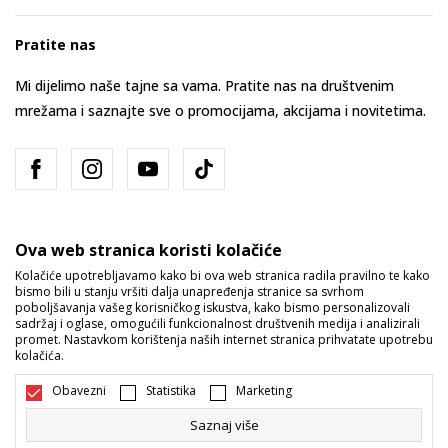
Pratite nas
Mi dijelimo naše tajne sa vama. Pratite nas na društvenim
mrežama i saznajte sve o promocijama, akcijama i novitetima.
Ova web stranica koristi kolačiće
Kolačiće upotrebljavamo kako bi ova web stranica radila pravilno te kako
bismo bili u stanju vršiti dalja unapređenja stranice sa svrhom
Bosna i Hercegovina
Promijenite
poboljšavanja vašeg korisničkog iskustva, kako bismo personalizovali
sadržaj i oglase, omogućili funkcionalnost društvenih medija i analizirali
promet. Nastavkom korištenja naših internet stranica prihvatate upotrebu
kolačića.
Obavezni
Statistika
Marketing
Saznaj više
Nastojimo da budemo što precizniji u opisu proizvoda, prikazu slika i