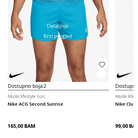
Detaljnije
Brzi pregled
Dostupno boja:
2
Dostupno
Muški lifestyle šorc
Muški lifest
Nike ACG Second Sunrise
Nike Club
165,00
BAM
99,00
BA