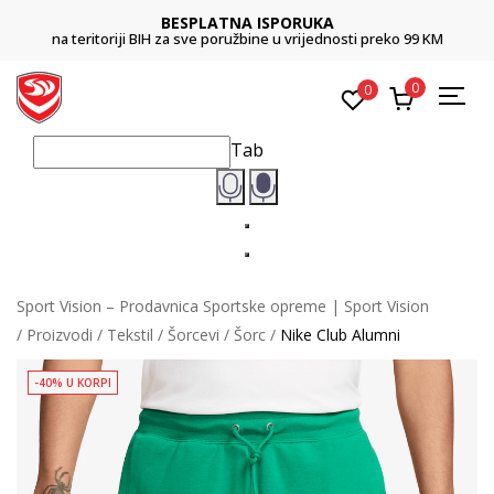
BESPLATNA ISPORUKA
na teritoriji BIH za sve poružbine u vrijednosti preko 99 KM
0
0
Tab
Sport Vision – Prodavnica Sportske opreme | Sport Vision
Proizvodi
Tekstil
Šorcevi
Šorc
Nike Club Alumni
-40% U KORPI