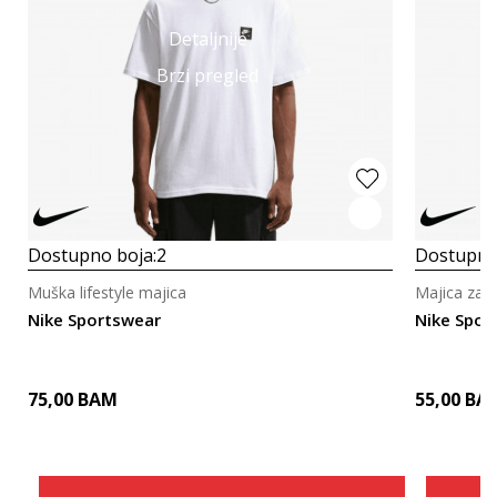
Detaljnije
Brzi pregled
Dostupno boja:
2
Dostupno
Muška lifestyle majica
Majica za o
Nike Sportswear
Nike Spor
75,00
BAM
55,00
BA