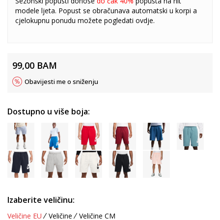
Sezonski popusti donose
do čak 40%
popusta na hit
modele ljeta. Popust se obračunava automatski u korpi a
cjelokupnu ponudu možete pogledati
ovdje
.
99,00
BAM
Obavijesti me o sniženju
Dostupno u više boja:
Izaberite veličinu:
Veličine EU
Veličine
Veličine CM