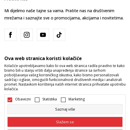
Mi dijelimo naše tajne sa vama. Pratite nas na društvenim
mrežama i saznajte sve o promocijama, akcijama i novitetima.
Ova web stranica koristi kolačiće
Kolačiće upotrebljavamo kako bi ova web stranica radila pravilno te kako
bismo bili u stanju vršiti dalja unapređenja stranice sa svrhom
Bosna i Hercegovina
Promijenite
poboljšavanja vašeg korisničkog iskustva, kako bismo personalizovali
sadržaj i oglase, omogućili funkcionalnost društvenih medija i analizirali
promet. Nastavkom korištenja naših internet stranica prihvatate upotrebu
kolačića.
Obavezni
Statistika
Marketing
Saznaj više
Nastojimo da budemo što precizniji u opisu proizvoda, prikazu slika i
samih cijena, ali ne možemo garantovati da su sve informacije kompletne
Slažem se
i bez grešaka. Svi artikli prikazani na sajtu su dio naše ponude i ne
podrazumijeva da su dostupni u svakom trenutku. Raspoloživost robe