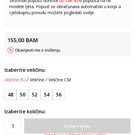
Sezonski popusti donose
do čak 40%
popusta na hit
modele ljeta. Popust se obračunava automatski u korpi a
cjelokupnu ponudu možete pogledati
ovdje
.
155,00
BAM
Obavijesti me o sniženju
Izaberite veličinu:
Veličine EU
Veličine
Veličine CM
48
50
52
54
56
Izaberite količinu:
Dodaj u korpu