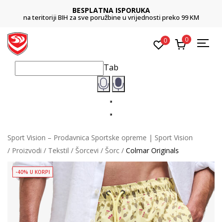
BESPLATNA ISPORUKA
na teritoriji BIH za sve poružbine u vrijednosti preko 99 KM
0
0
Tab
Sport Vision – Prodavnica Sportske opreme | Sport Vision
Proizvodi
Tekstil
Šorcevi
Šorc
Colmar Originals
-40% U KORPI