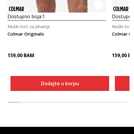
Dostupno boja:
1
Dostupno
Muški šorc za plivanje
Muški šorc 
Colmar Originals
Colmar Or
159,00
BAM
159,00
B
Dodajte u korpu