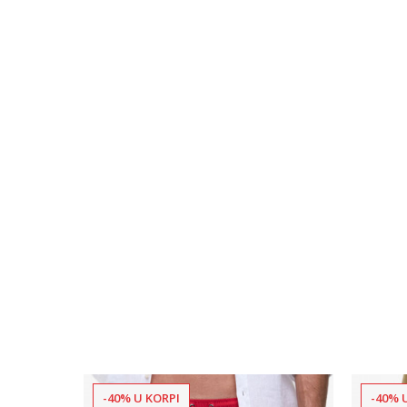
-40% U KORPI
-40% 