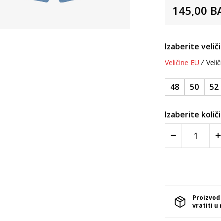
145,00
B
Izaberite velič
Veličine EU
Velič
48
50
52
Izaberite količ
Proizvod
vratiti u