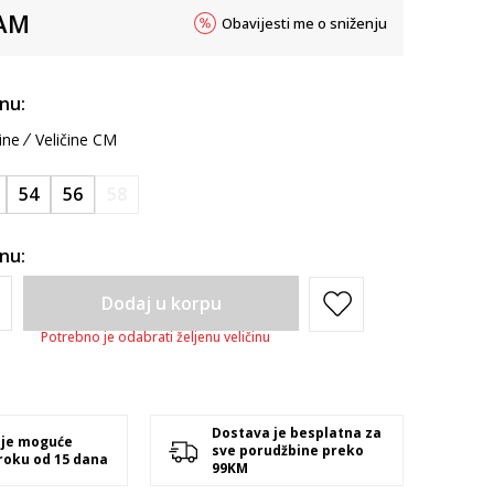
AM
Obavijesti me o sniženju
inu:
ine
Veličine CM
54
56
58
inu:
Dodaj u korpu
Potrebno je odabrati željenu veličinu
Dostava je besplatna za
 je moguće
sve porudžbine preko
 roku od 15 dana
99KM