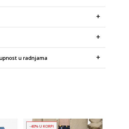
tupnost u radnjama
-40% U KORPI
-40% U 