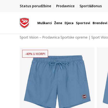
POZOVITE NAS NA : 055/490-400
Status porudžbine
Prodavnice
Sport&Bonus
daj više
Pon-Pet od 9h - 16h
Muškarci
Žene
Djeca
Sportovi
Brendovi
Sport Vision – Prodavnica Sportske opreme | Sport Visi
-40% U KORPI