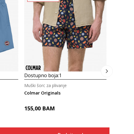
Dostupno
Muški šorc 
Colmar Or
155,00
Dostupno boja:
1
Muški šorc za plivanje
Colmar Originals
155,00
BAM