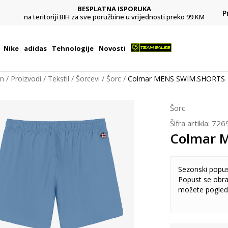
BESPLATNA ISPORUKA
Pl
P
na teritoriji BIH za sve poružbine u vrijednosti preko 99 KM
Nike
adidas
Tehnologije
Novosti
on
Proizvodi
Tekstil
Šorcevi
Šorc
Colmar MENS SWIM.SHORTS
Šorc
Šifra artikla:
726
Colmar 
Sezonski popu
Popust se obra
možete pogled