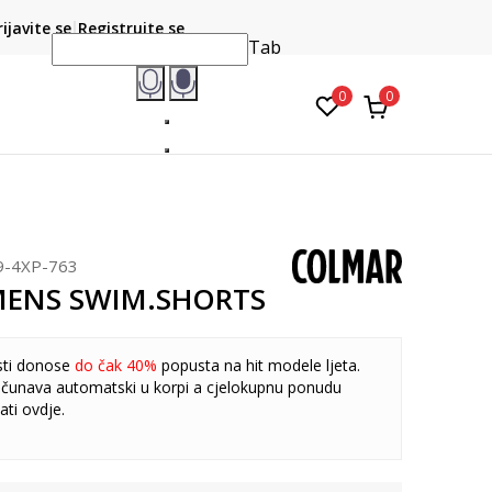
CLICK & COLLECT
atite karticom online i preuzmite u prodavnici po vašem
rijavite se
Registrujte se
do 6 mje
izboru
Tab
0
0
9-4XP-763
MENS SWIM.SHORTS
sti donose
do čak 40%
popusta na hit modele ljeta.
čunava automatski u korpi a cjelokupnu ponudu
ati
ovdje
.