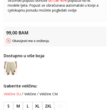
Sezonski popusti donose
do čak 40%
popusta na hit
modele ljeta. Popust se obračunava automatski u korpi a
cjelokupnu ponudu možete pogledati
ovdje
.
99,00
BAM
Obavijesti me o sniženju
Dostupno u više boja:
Izaberite veličinu:
Veličine EU
Veličine
Veličine CM
S
M
L
XL
2XL
3XL