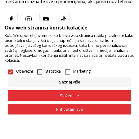
mrežama i saznajte sve o promocijama, akcijama i novitetima.
Ova web stranica koristi kolačiće
Kolačiće upotrebljavamo kako bi ova web stranica radila pravilno te kako
bismo bili u stanju vršiti dalja unapređenja stranice sa svrhom
poboljšavanja vašeg korisničkog iskustva, kako bismo personalizovali
sadržaj i oglase, omogućili funkcionalnost društvenih medija i analizirali
promet. Nastavkom korištenja naših internet stranica prihvatate upotrebu
Bosna i Hercegovina
Promijenite
kolačića.
Obavezni
Statistika
Marketing
Saznaj više
Slažem se
Nastojimo da budemo što precizniji u opisu proizvoda, prikazu slika i
Prihvatam sve
samih cijena, ali ne možemo garantovati da su sve informacije kompletne
i bez grešaka. Svi artikli prikazani na sajtu su dio naše ponude i ne
podrazumijeva da su dostupni u svakom trenutku. Raspoloživost robe
Obavezni
Obavezni kolačići čine stranicu upotrebljivom
možete provjeriti pozivom na broj 055/490-400.
omogućavajući osnovne funkcije kao što su
navigacija stranicom i pristup zaštićenim
©2026
www.sportvision.ba
, Izrada
NB SOFT
. Sva prava zadržana.
Statistika
područjima. Sport Vision koristi kolačiće koji su