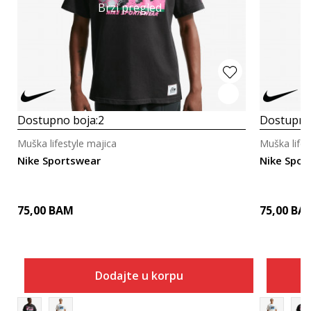
Brzi pregled
Dostupno boja:
2
Dostupno
Muška lifestyle majica
Muška lifes
Nike Sportswear
Nike Spor
75,00
BAM
75,00
BA
Dodajte u korpu