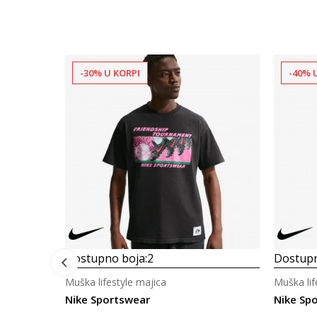
-30% U KORPI
-40% 
Dostupno boja:
2
Dostupn
Muška lifestyle majica
Muška lif
Nike Sportswear
Nike Sp