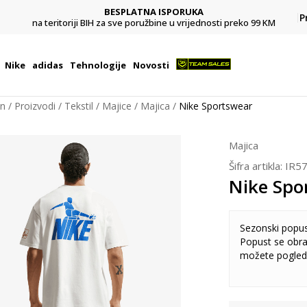
BESPLATNA ISPORUKA
Pl
P
na teritoriji BIH za sve poružbine u vrijednosti preko 99 KM
Nike
adidas
Tehnologije
Novosti
on
Proizvodi
Tekstil
Majice
Majica
Nike Sportswear
Majica
Šifra artikla:
IR5
Nike Spo
Sezonski popu
Popust se obra
možete pogled