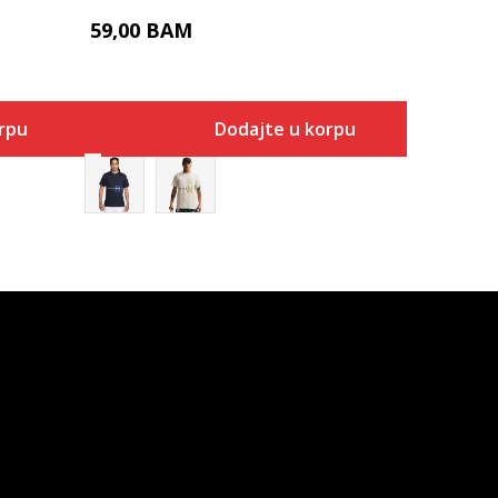
59,00
BAM
rpu
Dodajte u korpu