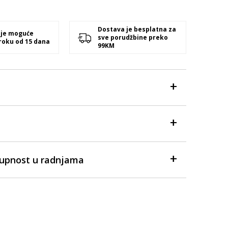
Dostava je besplatna za
 je moguće
sve porudžbine preko
 roku od 15 dana
99KM
tupnost u radnjama