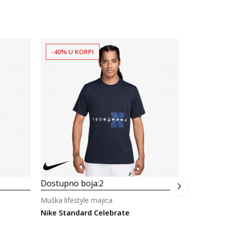
-40% U KORPI
-40% U 
Dostupno
Muški lifes
Nike Club
89,00
B
Dostupno boja:
2
Muška lifestyle majica
Nike Standard Celebrate