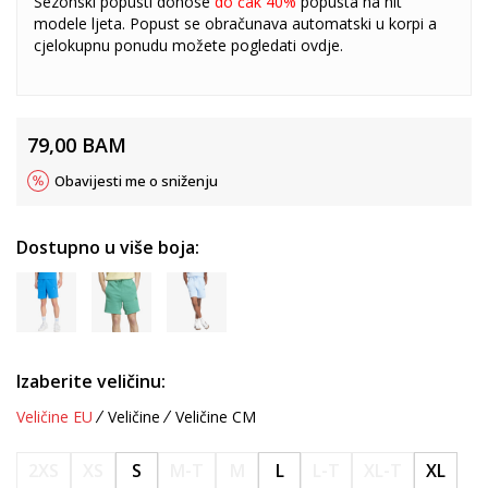
Sezonski popusti donose
do čak 40%
popusta na hit
modele ljeta. Popust se obračunava automatski u korpi a
cjelokupnu ponudu možete pogledati
ovdje
.
79,00
BAM
Obavijesti me o sniženju
Dostupno u više boja:
Izaberite veličinu:
Veličine EU
Veličine
Veličine CM
2XS
XS
S
M-T
M
L
L-T
XL-T
XL