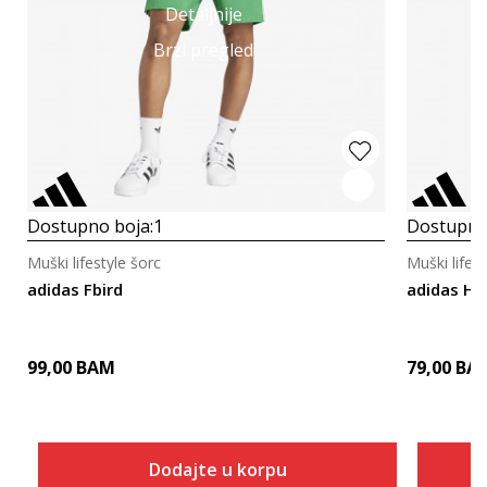
Detaljnije
Brzi pregled
Dostupno boja:
1
Dostupno
Muški lifestyle šorc
Muški lifest
adidas Fbird
adidas Ho
99,00
BAM
79,00
BA
Dodajte u korpu