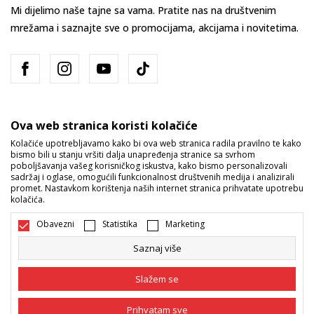
Mi dijelimo naše tajne sa vama. Pratite nas na društvenim
mrežama i saznajte sve o promocijama, akcijama i novitetima.
Ova web stranica koristi kolačiće
Kolačiće upotrebljavamo kako bi ova web stranica radila pravilno te kako
bismo bili u stanju vršiti dalja unapređenja stranice sa svrhom
Bosna i Hercegovina
Promijenite
poboljšavanja vašeg korisničkog iskustva, kako bismo personalizovali
sadržaj i oglase, omogućili funkcionalnost društvenih medija i analizirali
promet. Nastavkom korištenja naših internet stranica prihvatate upotrebu
kolačića.
Obavezni
Statistika
Marketing
Saznaj više
Nastojimo da budemo što precizniji u opisu proizvoda, prikazu slika i
samih cijena, ali ne možemo garantovati da su sve informacije kompletne
Slažem se
i bez grešaka. Svi artikli prikazani na sajtu su dio naše ponude i ne
podrazumijeva da su dostupni u svakom trenutku. Raspoloživost robe
možete provjeriti pozivom na broj 055/490-400.
Prihvatam sve