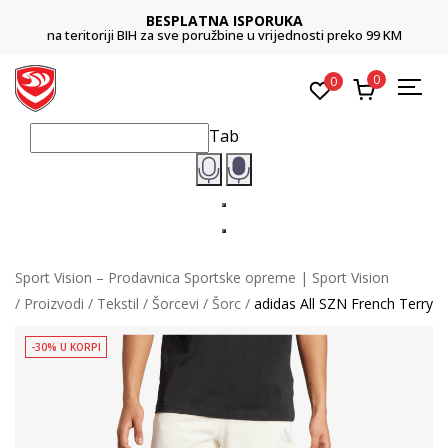
BESPLATNA ISPORUKA
na teritoriji BIH za sve poružbine u vrijednosti preko 99 KM
0
0
Tab
Sport Vision – Prodavnica Sportske opreme | Sport Vision
Proizvodi
Tekstil
Šorcevi
Šorc
adidas All SZN French Terry
-30% U KORPI