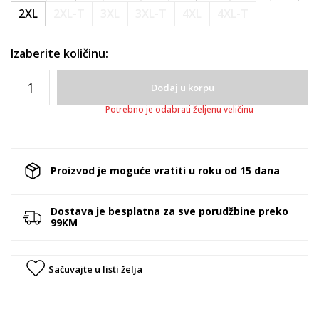
2XL
2XL-T
3XL
3XL-T
4XL
4XL-T
Izaberite količinu:
Dodaj u korpu
Potrebno je odabrati željenu veličinu
Proizvod je moguće vratiti u roku od 15 dana
Dostava je besplatna za sve porudžbine preko
99KM
Sačuvajte u listi želja