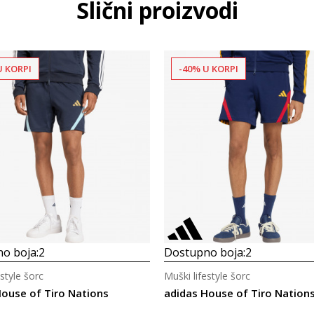
Slični proizvodi
U KORPI
-40% U KORPI
o boja:
2
Dostupno boja:
2
estyle šorc
Muški lifestyle šorc
House of Tiro Nations
adidas House of Tiro Nation