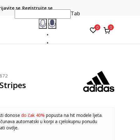
CLICK & COLLECT
atite karticom online i preuzmite u prodavnici po vašem
rijavite se
Registrujte se
do 6 mje
izboru
Tab
0
0
872
Stripes
sti donose
do čak 40%
popusta na hit modele ljeta.
čunava automatski u korpi a cjelokupnu ponudu
ati
ovdje
.