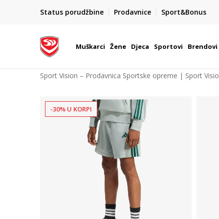
POZOVITE NAS NA : 055/490-400
Status porudžbine
Prodavnice
Sport&Bonus
daj više
Pon-Pet od 9h - 16h
Muškarci
Žene
Djeca
Sportovi
Brendovi
Sport Vision – Prodavnica Sportske opreme | Sport Visi
-30% U KORPI