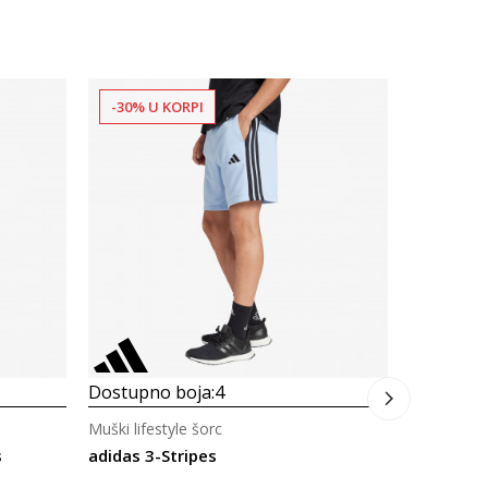
-30% U KORPI
-30% U 
Dostupno
Muški lifes
adidas Al
79,00
B
Dostupno boja:
4
Muški lifestyle šorc
s
adidas 3-Stripes