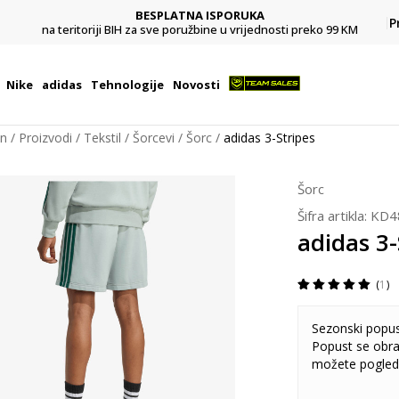
BESPLATNA ISPORUKA
Pl
P
na teritoriji BIH za sve poružbine u vrijednosti preko 99 KM
Nike
adidas
Tehnologije
Novosti
on
Proizvodi
Tekstil
Šorcevi
Šorc
adidas 3-Stripes
Šorc
Šifra artikla:
KD4
adidas 3-
1
Sezonski popu
Popust se obra
možete pogled