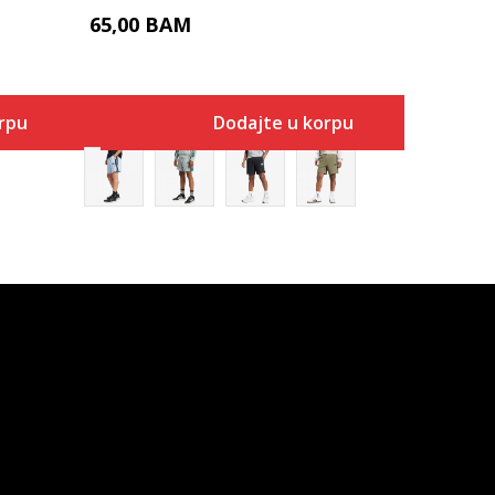
65,00
BAM
rpu
Dodajte u korpu