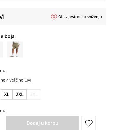
M
Obavijesti me o sniženju
e boja:
inu:
ine
Veličine CM
XL
2XL
3XL
inu:
Dodaj u korpu