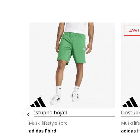
-40% 
Dostupno boja:
1
Dostupn
Muški lifestyle šorc
Muški lif
adidas Fbird
adidas 