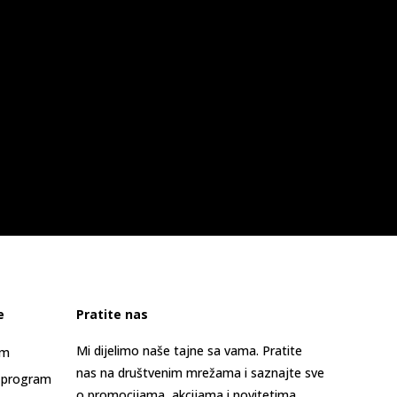
e
Pratite nas
Mi dijelimo naše tajne sa vama. Pratite
am
nas na društvenim mrežama i saznajte sve
 program
o promocijama, akcijama i novitetima.