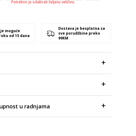
Potrebno je odabrati željenu veličinu
Dostava je besplatna za
 je moguće
sve porudžbine preko
 roku od 15 dana
99KM
tupnost u radnjama