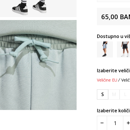
65,00
BA
Dostupno u viš
Izaberite velič
Veličine EU
Velič
S
M
L
Izaberite količ