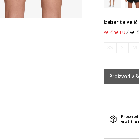
Izaberite velič
Veličine EU
Velič
XS
S
M
Proizvod viš
Proizvod
vratiti u