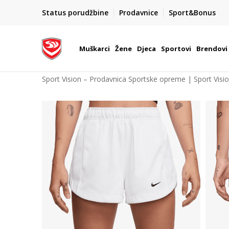
POZOVITE NAS NA : 055/490-400
Status porudžbine
Prodavnice
Sport&Bonus
daj više
Pon-Pet od 9h - 16h
Muškarci
Žene
Djeca
Sportovi
Brendovi
Sport Vision – Prodavnica Sportske opreme | Sport Visi