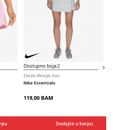
Ženski lifes
Nike Phoe
109,00
Dostupno boja:
2
Ženski lifestyle šorc
Nike Essentials
119,00
BAM
rpu
Dodajte u korpu