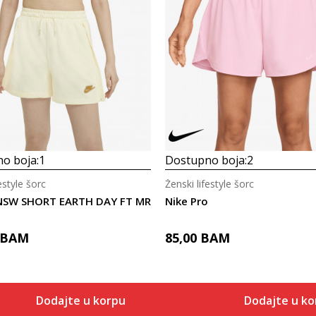
o boja:
1
Dostupno boja:
2
estyle šorc
Ženski lifestyle šorc
NSW SHORT EARTH DAY FT MR
Nike Pro
BAM
85,00
BAM
Dodajte u korpu
Dodajte u ko