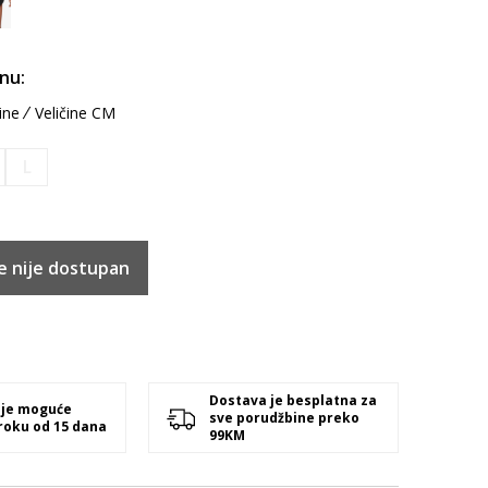
inu:
ine
Veličine CM
L
e nije dostupan
Dostava je besplatna za
 je moguće
sve porudžbine preko
 roku od 15 dana
99KM