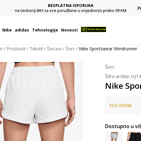
BESPLATNA ISPORUKA
Pl
P
na teritoriji BIH za sve poružbine u vrijednosti preko 99 KM
Nike
adidas
Tehnologije
Novosti
on
Proizvodi
Tekstil
Šorcevi
Šorc
Nike Sportswear Windrunner
Šorc
Šifra artikla:
HJ1
Nike Spo
ECO VISION
Dostupno u viš