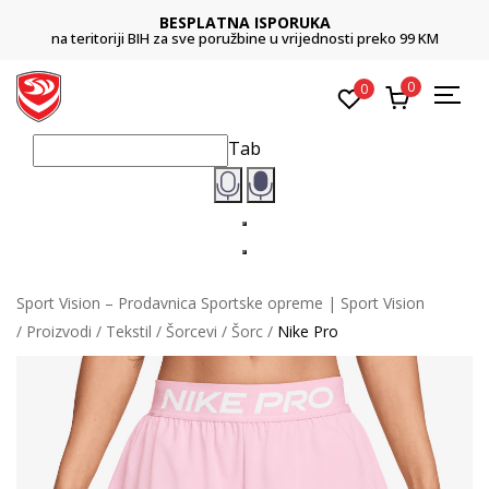
BESPLATNA ISPORUKA
na teritoriji BIH za sve poružbine u vrijednosti preko 99 KM
0
0
Tab
Sport Vision – Prodavnica Sportske opreme | Sport Vision
Proizvodi
Tekstil
Šorcevi
Šorc
Nike Pro