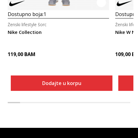
Dostupno boja:
1
Dostupno
Ženski lifestyle šorc
Ženski lifes
Nike Collection
Nike W N
119,00
BAM
109,00
B
Dodajte u korpu