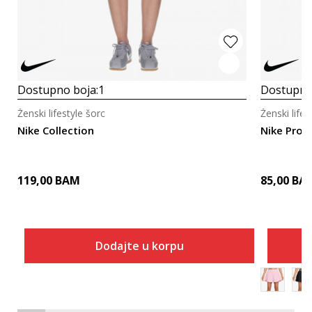
Dostupno boja:
1
Dostupno
Ženski lifestyle šorc
Ženski lifes
Nike Collection
Nike Pro
119,00
BAM
85,00
BA
Dodajte u korpu