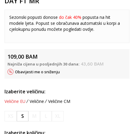
DAY FT MR
Sezonski popusti donose
do čak 40%
popusta na hit
modele ljeta. Popust se obračunava automatski u korpi a
cjelokupnu ponudu možete pogledati
ovdje
.
109,00
BAM
43,60
BAM
Najniža cijena u posljednjih 30 dana:
Obavijesti me o sniženju
Izaberite veličinu:
Veličine EU
Veličine
Veličine CM
XS
S
M
L
XL
Izaberite količinu: