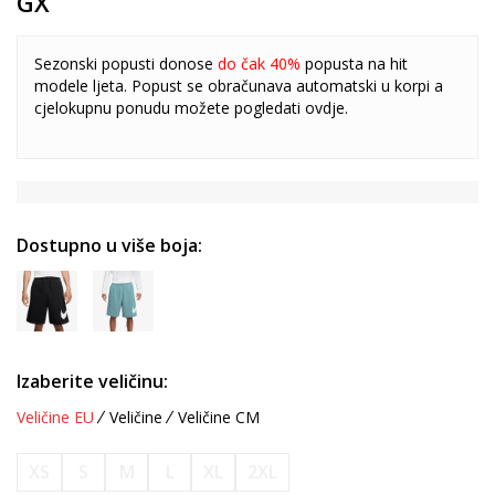
GX
Sezonski popusti donose
do čak 40%
popusta na hit
modele ljeta. Popust se obračunava automatski u korpi a
cjelokupnu ponudu možete pogledati
ovdje
.
Dostupno u više boja:
Izaberite veličinu:
Veličine EU
Veličine
Veličine CM
XS
S
M
L
XL
2XL