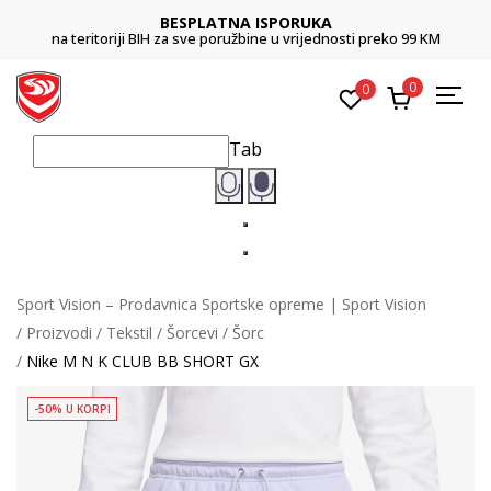
BESPLATNA ISPORUKA
na teritoriji BIH za sve poružbine u vrijednosti preko 99 KM
0
0
Tab
Sport Vision – Prodavnica Sportske opreme | Sport Vision
Proizvodi
Tekstil
Šorcevi
Šorc
Nike M N K CLUB BB SHORT GX
-50% U KORPI