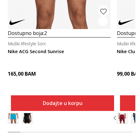
Dostupno boja:
2
Dostupno
Muški lifestyle šorc
Muški lifest
Nike ACG Second Sunrise
Nike Club
165,00
BAM
99,00
BA
Dodajte u korpu