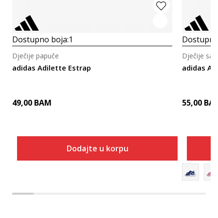
Dostupno boja:
1
Dostupno
Dječije papuče
Dječije san
adidas Adilette Estrap
adidas Al
49,00
BAM
55,00
BA
Dodajte u korpu