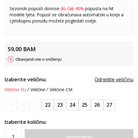
Sezonski popusti donose
do čak 40%
popusta na hit
modele ljeta. Popust se obračunava automatski u korpi a
cjelokupnu ponudu možete pogledati
ovdje
.
59,00
BAM
Obavijesti me o sniženju
Izaberite veličinu:
Odredite veličinu
Veličine EU
Veličine
Veličine CM
19
20
21
22
23
24
25
26
27
Izaberite količinu:
Dodaj u korpu