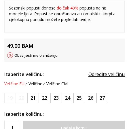
Sezonski popusti donose
do čak 40%
popusta na hit
modele ljeta. Popust se obračunava automatski u korpi a
cjelokupnu ponudu možete pogledati
ovdje
.
49,00
BAM
Obavijesti me o sniženju
Izaberite veličinu:
Odredite veličinu
Veličine EU
Veličine
Veličine CM
19
20
21
22
23
24
25
26
27
Izaberite količinu:
Dodaj u korpu