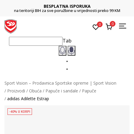
BESPLATNA ISPORUKA
C
H za sve poružbine u vrijednosti preko 99 KM
Platite karticom online
0
0
Tab
Sport Vision – Prodavnica Sportske opreme | Sport Vision
Proizvodi
Obuća
Papuče i sandale
Papuče
adidas Adilette Estrap
-40% U KORPI