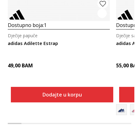
Dostupno boja:
1
Dostupno
Dječije papuče
Dječije san
adidas Adilette Estrap
adidas Al
49,00
BAM
55,00
BA
Dodajte u korpu