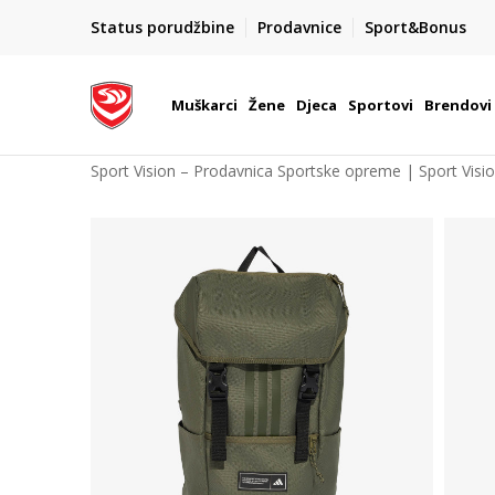
POZOVITE NAS NA : 055/490-400
Status porudžbine
Prodavnice
Sport&Bonus
daj više
Pon-Pet od 9h - 16h
Muškarci
Žene
Djeca
Sportovi
Brendovi
Sport Vision – Prodavnica Sportske opreme | Sport Visi