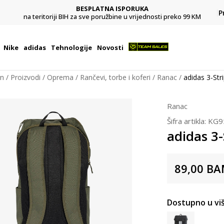
BESPLATNA ISPORUKA
Pl
P
na teritoriji BIH za sve poružbine u vrijednosti preko 99 KM
Nike
adidas
Tehnologije
Novosti
on
Proizvodi
Oprema
Rančevi, torbe i koferi
Ranac
adidas 3-Str
Ranac
Šifra artikla:
KG9
adidas 3-
89,00
BA
Dostupno u viš