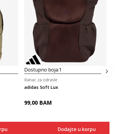
Ranac za o
adidas Cla
39,00
B
Dostupno boja:
1
Ranac za odrasle
adidas Soft Lux
99,00
BAM
rpu
Dodajte u korpu