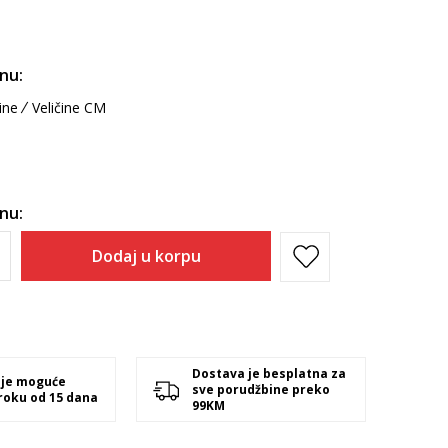
inu:
ine
Veličine CM
inu:
Dodaj u korpu
Dostava je besplatna za
 je moguće
sve porudžbine preko
 roku od 15 dana
99KM