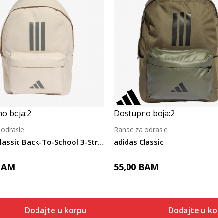
o boja:
2
Dostupno boja:
2
 odrasle
Ranac za odrasle
adidas Classic Back-To-School 3-Stripes
adidas Classic
BAM
55,00
BAM
Dodajte u korpu
Dodajte u ko