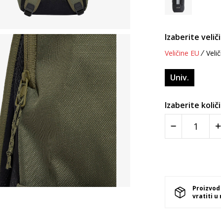
Izaberite velič
Veličine EU
Velič
Univ.
Izaberite količ
Proizvod
vratiti u