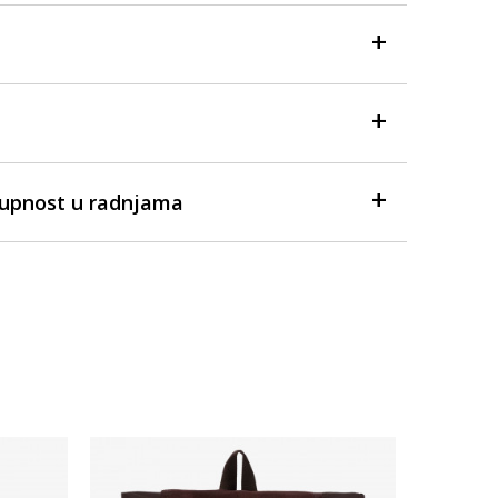
tupnost u radnjama
Dostupno