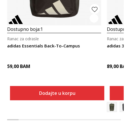
Dostupno boja:
1
Dostupno
Ranac za odrasle
Ranac za o
adidas Essentials Back-To-Campus
adidas 3-S
59,00
BAM
89,00
BA
Dodajte u korpu