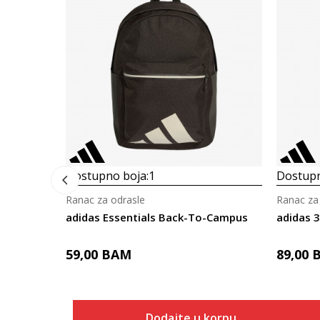
Dostupno boja:
1
Dostupn
Ranac za odrasle
Ranac za
adidas Essentials Back-To-Campus
adidas 3
59,00
BAM
89,00
Dodajte u korpu