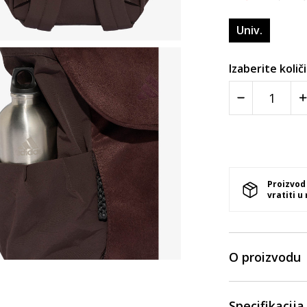
Univ.
Izaberite količ
Proizvod
vratiti u
O proizvodu
Specifikacija