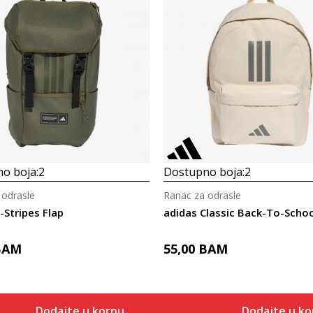
o boja:
2
Dostupno boja:
2
 odrasle
Ranac za odrasle
-Stripes Flap
BAM
55,00
BAM
Dodajte u korpu
Dodajte u ko