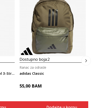
Ranac za o
adidas Cla
39,00
B
Dostupno boja:
2
Ranac za odrasle
adidas Classic Back-To-School 3-Stripes
adidas Classic
55,00
BAM
rpu
Dodajte u korpu