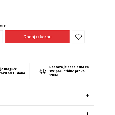
inu:
Dodaj u korpu
Dostava je besplatna za
 je moguće
sve porudžbine preko
 roku od 15 dana
99KM