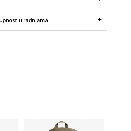
tupnost u radnjama
Dostupno