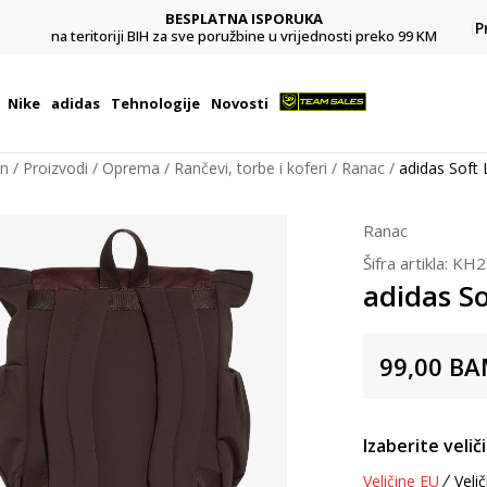
BESPLATNA ISPORUKA
Pl
P
na teritoriji BIH za sve poružbine u vrijednosti preko 99 KM
Nike
adidas
Tehnologije
Novosti
on
Proizvodi
Oprema
Rančevi, torbe i koferi
Ranac
adidas Soft 
Ranac
Šifra artikla:
KH2
adidas So
99,00
BA
Izaberite velič
Veličine EU
Velič