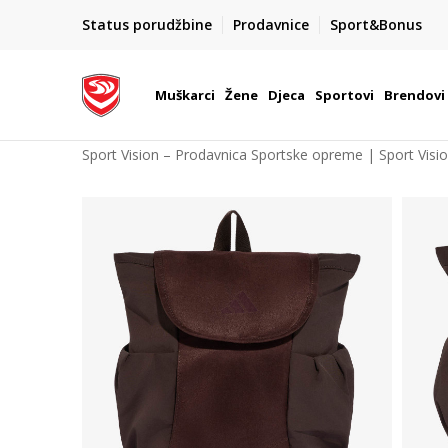
POZOVITE NAS NA : 055/490-400
Status porudžbine
Prodavnice
Sport&Bonus
daj više
Pon-Pet od 9h - 16h
Muškarci
Žene
Djeca
Sportovi
Brendovi
Sport Vision – Prodavnica Sportske opreme | Sport Visi