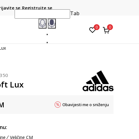
CLICK & COLLECT
atite karticom online i preuzmite u prodavnici po vašem
rijavite se
Registrujte se
do 6 mje
izboru
Tab
0
0
Lux
350
ft Lux
M
Obavijesti me o sniženju
inu:
ine
Veličine CM