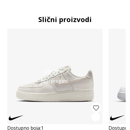
Slični proizvodi
Detaljnije
Brzi pregled
Dostupno boja:
1
Dostupno