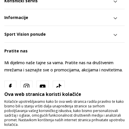
Korisnički servis
Informacije
Sport Vision ponude
Pratite nas
Mi dijelimo naše tajne sa vama. Pratite nas na društvenim
mrežama i saznajte sve o promocijama, akcijama i novitetima.
Ova web stranica koristi kolačiće
Kolačiće upotrebljavamo kako bi ova web stranica radila pravilno te kako
bismo bili u stanju vršiti dalja unapređenja stranice sa svrhom
poboljšavanja vašeg korisničkog iskustva, kako bismo personalizovali
sadržaj i oglase, omogućili funkcionalnost društvenih medija i analizirali
promet. Nastavkom korištenja naših internet stranica prihvatate upotrebu
Bosna i Hercegovina
Promijenite
kolačića.