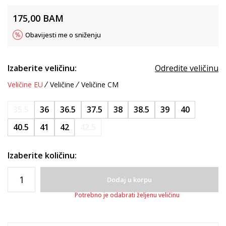
175,00
BAM
Obavijesti me o sniženju
Izaberite veličinu:
Odredite veličinu
Veličine EU
Veličine
Veličine CM
35.5
36
36.5
37.5
38
38.5
39
40
40.5
41
42
42.5
Izaberite količinu:
Dodaj u korpu
Potrebno je odabrati željenu veličinu