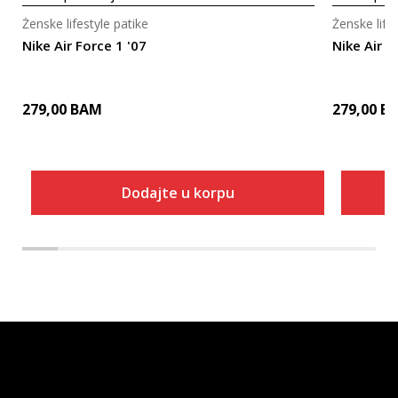
Ženske lifestyle patike
Ženske life
Nike Air Force 1 '07
Nike Air F
279,00
BAM
279,00
B
Dodajte u korpu