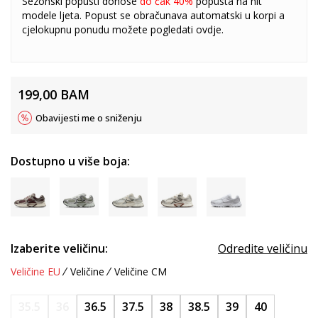
Sezonski popusti donose
do čak 40%
popusta na hit
modele ljeta. Popust se obračunava automatski u korpi a
cjelokupnu ponudu možete pogledati
ovdje
.
199,00
BAM
Obavijesti me o sniženju
Dostupno u više boja:
Izaberite veličinu:
Odredite veličinu
Veličine EU
Veličine
Veličine CM
35.5
36
36.5
37.5
38
38.5
39
40