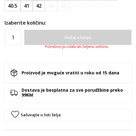
40.5
41
42
43
44
Izaberite količinu:
Dodaj u korpu
Potrebno je odabrati željenu veličinu
Proizvod je moguće vratiti u roku od 15 dana
Dostava je besplatna za sve porudžbine preko
99KM
Sačuvajte u listi želja