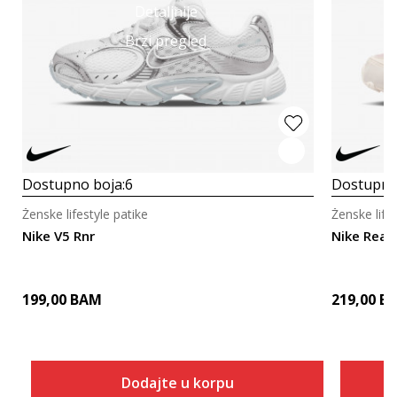
Detaljnije
Brzi pregled
Dostupno boja:
6
Dostupno
Ženske lifestyle patike
Ženske life
Nike V5 Rnr
Nike Reax
199,00
BAM
219,00
B
Dodajte u korpu