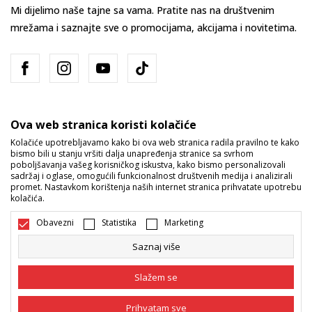
Mi dijelimo naše tajne sa vama. Pratite nas na društvenim
mrežama i saznajte sve o promocijama, akcijama i novitetima.
Ova web stranica koristi kolačiće
Kolačiće upotrebljavamo kako bi ova web stranica radila pravilno te kako
bismo bili u stanju vršiti dalja unapređenja stranice sa svrhom
Bosna i Hercegovina
Promijenite
poboljšavanja vašeg korisničkog iskustva, kako bismo personalizovali
sadržaj i oglase, omogućili funkcionalnost društvenih medija i analizirali
promet. Nastavkom korištenja naših internet stranica prihvatate upotrebu
kolačića.
Obavezni
Statistika
Marketing
Saznaj više
Nastojimo da budemo što precizniji u opisu proizvoda, prikazu slika i
samih cijena, ali ne možemo garantovati da su sve informacije kompletne
Slažem se
i bez grešaka. Svi artikli prikazani na sajtu su dio naše ponude i ne
podrazumijeva da su dostupni u svakom trenutku. Raspoloživost robe
možete provjeriti pozivom na broj 055/490-400.
Prihvatam sve