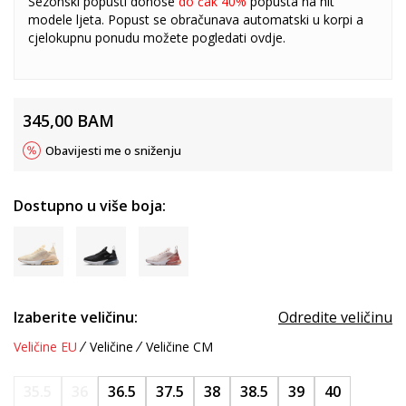
Sezonski popusti donose
do čak 40%
popusta na hit
modele ljeta. Popust se obračunava automatski u korpi a
cjelokupnu ponudu možete pogledati
ovdje
.
345,00
BAM
Obavijesti me o sniženju
Dostupno u više boja:
Izaberite veličinu:
Odredite veličinu
Veličine EU
Veličine
Veličine CM
35.5
36
36.5
37.5
38
38.5
39
40