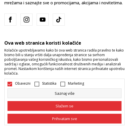
mrežama i saznajte sve o promocijama, akcijama i novitetima.
Ova web stranica koristi kolačiće
Kolačiće upotrebljavamo kako bi ova web stranica radila pravilno te kako
bismo bili u stanju vršiti dalja unapređenja stranice sa svrhom
Bosna i Hercegovina
Promijenite
poboljšavanja vašeg korisničkog iskustva, kako bismo personalizovali
sadržaj i oglase, omogućili funkcionalnost društvenih medija i analizirali
promet. Nastavkom korištenja naših internet stranica prihvatate upotrebu
kolačića.
Obavezni
Statistika
Marketing
Saznaj više
Nastojimo da budemo što precizniji u opisu proizvoda, prikazu slika i
samih cijena, ali ne možemo garantovati da su sve informacije kompletne
Slažem se
i bez grešaka. Svi artikli prikazani na sajtu su dio naše ponude i ne
podrazumijeva da su dostupni u svakom trenutku. Raspoloživost robe
možete provjeriti pozivom na broj 055/490-400.
Prihvatam sve
©2026
www.sportvision.ba
, Izrada
NB SOFT
. Sva prava zadržana.