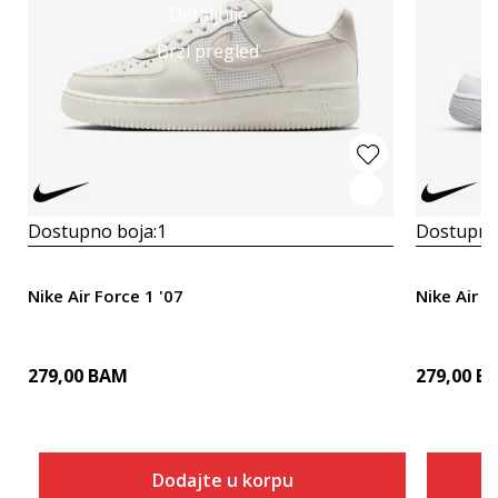
Detaljnije
Brzi pregled
Dostupno boja:
1
Dostupno
Nike Air Force 1 '07
Nike Air F
279,00
BAM
279,00
B
Dodajte u korpu