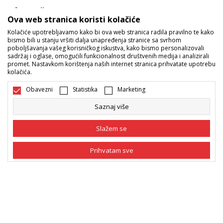
Informacije
Ova web stranica koristi kolačiće
Kolačiće upotrebljavamo kako bi ova web stranica radila pravilno te kako
Sport Vision ponude
bismo bili u stanju vršiti dalja unapređenja stranice sa svrhom
poboljšavanja vašeg korisničkog iskustva, kako bismo personalizovali
sadržaj i oglase, omogućili funkcionalnost društvenih medija i analizirali
promet. Nastavkom korištenja naših internet stranica prihvatate upotrebu
Pratite nas
kolačića.
Mi dijelimo naše tajne sa vama. Pratite nas na društvenim
Obavezni
Statistika
Marketing
mrežama i saznajte sve o promocijama, akcijama i novitetima.
Saznaj više
Slažem se
Prihvatam sve
Obavezni
Obavezni kolačići čine stranicu upotrebljivom
omogućavajući osnovne funkcije kao što su
navigacija stranicom i pristup zaštićenim
Statistika
Bosna i Hercegovina
Promijenite
područjima. Sport Vision koristi kolačiće koji su
nužni za ispravno funkcionisanje naše web stranice
Marketing
kako bismo omogućili pojedine tehničke funkcije i
tako Vam osigurali pozitivno korisničko iskustvo.