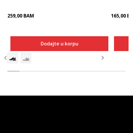
259,00
BAM
165,00
B
Dodajte u korpu