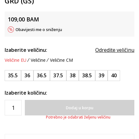
GRD (GS)
109,00
BAM
Obavijesti me o sniženju
Izaberite veličinu:
Odredite veličinu
Veličine EU
Veličine
Veličine CM
35.5
36
36.5
37.5
38
38.5
39
40
Izaberite količinu:
Dodaj u korpu
Potrebno je odabrati željenu veličinu