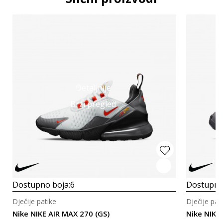
Detaljnije
Brzi pregled
Dostupno boja:
6
Dostupno
Dječije patike
Dječije pat
Nike NIKE AIR MAX 270 (GS)
Nike NIKE