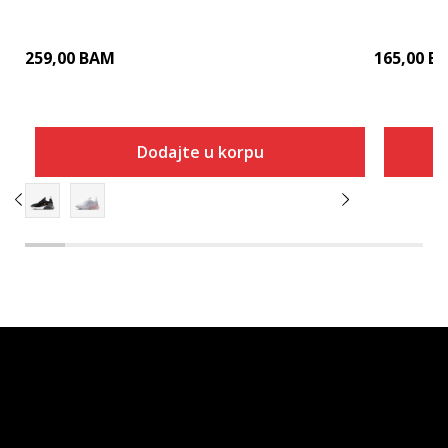
259,00
BAM
165,00
B
Dodajte u korpu