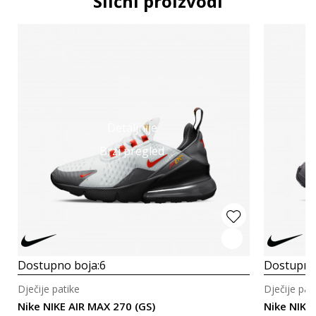
Slični proizvodi
Detaljnije
Brzi pregled
Dostupno boja:
6
Dostupno
Dječije patike
Dječije pat
Nike NIKE AIR MAX 270 (GS)
Nike NIKE