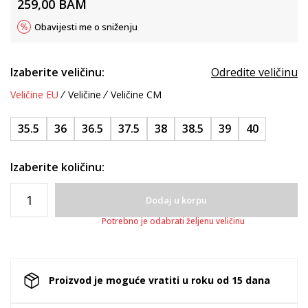
259,00
BAM
Obavijesti me o sniženju
Izaberite veličinu:
Odredite veličinu
Veličine EU
Veličine
Veličine CM
35.5
36
36.5
37.5
38
38.5
39
40
Izaberite količinu:
Dodaj u korpu
Potrebno je odabrati željenu veličinu
Proizvod je moguće vratiti u roku od 15 dana