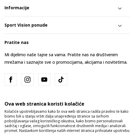
Informacije
Sport Vision ponude
Pratite nas
Mi dijelimo naše tajne sa vama. Pratite nas na društvenim
mrežama i saznajte sve o promocijama, akcijama i novitetima.
Ova web stranica koristi kolačiće
Kolačiće upotrebljavamo kako bi ova web stranica radila pravilno te kako
bismo bili u stanju vršiti dalja unapređenja stranice sa svrhom
Bosna i Hercegovina
Promijenite
poboljšavanja vašeg korisničkog iskustva, kako bismo personalizovali
sadržaj i oglase, omogućili funkcionalnost društvenih medija i analizirali
promet. Nastavkom korištenja naših internet stranica prihvatate upotrebu