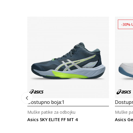
-30% 
Dostupno boja:
1
Dostupn
Muške patike za odbojku
Muške pa
Asics SKY ELITE FF MT 4
Asics G