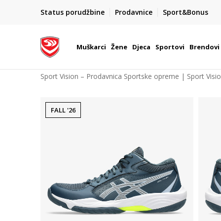
POZOVITE NAS NA : 055/490-400
Status porudžbine
Prodavnice
Sport&Bonus
daj više
Pon-Pet od 9h - 16h
Muškarci
Žene
Djeca
Sportovi
Brendovi
Sport Vision – Prodavnica Sportske opreme | Sport Visi
FALL '26