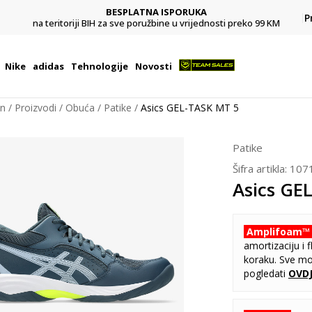
BESPLATNA ISPORUKA
Pl
P
na teritoriji BIH za sve poružbine u vrijednosti preko 99 KM
Nike
adidas
Tehnologije
Novosti
on
Proizvodi
Obuća
Patike
Asics GEL-TASK MT 5
Patike
Šifra artikla:
107
Asics GE
Amplifoam™
amortizaciju i 
koraku. Sve m
pogledati
OVD