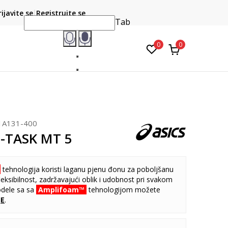
CLICK & COLLECT
atite karticom online i preuzmite u prodavnici po vašem
rijavite se
Registrujte se
do 6 mje
izboru
Tab
0
0
1A131-400
L-TASK MT 5
tehnologija koristi laganu pjenu đonu za poboljšanu
fleksibilnost, zadržavajući oblik i udobnost pri svakom
odele sa sa
Amplifoam™
tehnologijom možete
JE
.