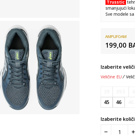
Trusstic
tehn
smanjujući loka
Sve modele sa
AMPLIFOAM
199,00
B
Izaberite velič
Veličine EU
Velič
39
39.5
4
45
46
46
Izaberite količ