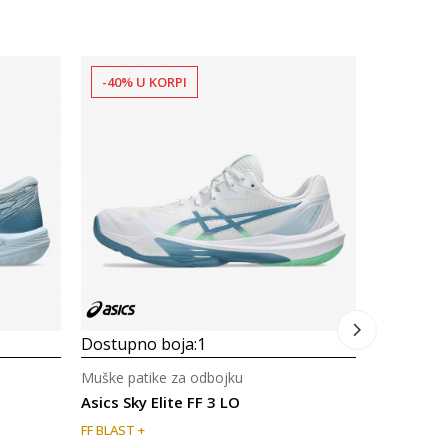
-40% U KORPI
-30% U 
Dostupno
Muške pati
Asics Netb
275,00
Dostupno boja:
1
Muške patike za odbojku
Asics Sky Elite FF 3 LO
FF BLAST +