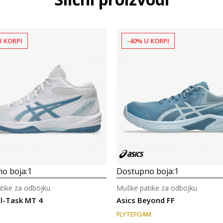
U KORPI
-40% U KORPI
o boja:
1
Dostupno boja:
1
tike za odbojku
Muške patike za odbojku
el-Task MT 4
Asics Beyond FF
FLYTEFOAM