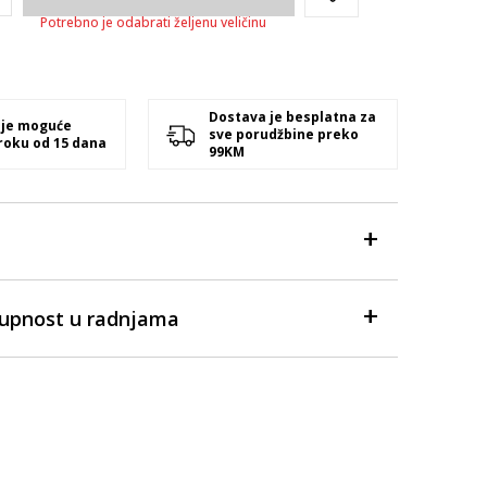
Potrebno je odabrati željenu veličinu
Dostava je besplatna za
 je moguće
sve porudžbine preko
 roku od 15 dana
99KM
tupnost u radnjama