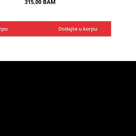
315,00
BAM
rpu
Dodajte u korpu