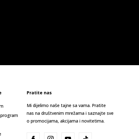
e
Pratite nas
Mi dijelimo naše tajne sa vama. Pratite
am
nas na društvenim mrežama i saznajte sve
 program
o promocijama, akcijama i novitetima.
e