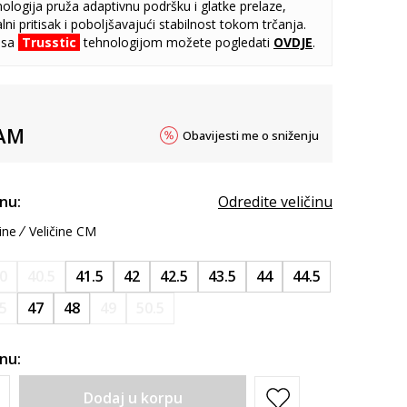
ologija pruža adaptivnu podršku i glatke prelaze,
lni pritisak i poboljšavajući stabilnost tokom trčanja.
 sa
Trusstic
tehnologijom možete pogledati
OVDJE
.
AM
Obavijesti me o sniženju
inu:
Odredite veličinu
ine
Veličine CM
0
40.5
41.5
42
42.5
43.5
44
44.5
.5
47
48
49
50.5
inu:
Dodaj u korpu