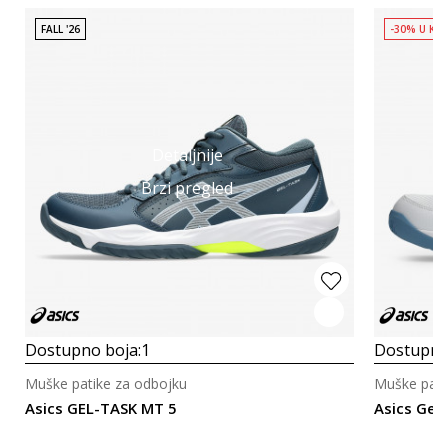
FALL '26
-30% U KO
Detaljnije
Brzi pregled
Dostupno boja:
1
Dostupno
Muške patike za odbojku
Muške pati
Asics GEL-TASK MT 5
Asics Gel