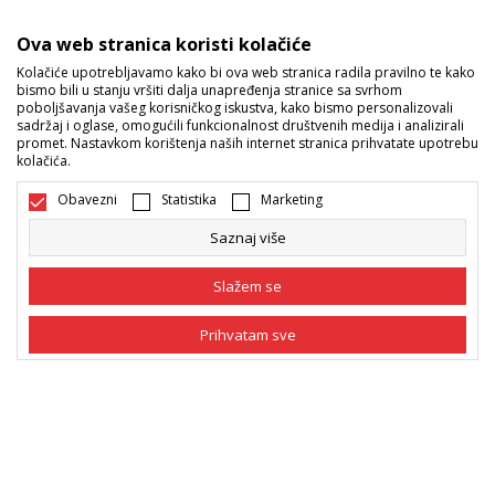
Sport Vision ponude
Ova web stranica koristi kolačiće
Kolačiće upotrebljavamo kako bi ova web stranica radila pravilno te kako
bismo bili u stanju vršiti dalja unapređenja stranice sa svrhom
Pratite nas
poboljšavanja vašeg korisničkog iskustva, kako bismo personalizovali
sadržaj i oglase, omogućili funkcionalnost društvenih medija i analizirali
Mi dijelimo naše tajne sa vama. Pratite nas na društvenim
promet. Nastavkom korištenja naših internet stranica prihvatate upotrebu
kolačića.
mrežama i saznajte sve o promocijama, akcijama i novitetima.
Obavezni
Statistika
Marketing
Saznaj više
Slažem se
Prihvatam sve
Bosna i Hercegovina
Promijenite
Obavezni
Obavezni kolačići čine stranicu upotrebljivom
omogućavajući osnovne funkcije kao što su
navigacija stranicom i pristup zaštićenim
Statistika
područjima. Sport Vision koristi kolačiće koji su
nužni za ispravno funkcionisanje naše web stranice
Marketing
kako bismo omogućili pojedine tehničke funkcije i
tako Vam osigurali pozitivno korisničko iskustvo.