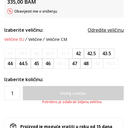
335,00
BAM
Obavijesti me o sniženju
Izaberite veličinu:
Odredite veličinu
Veličine EU
Veličine
Veličine CM
39
39.5
40
40.5
41.5
42
42.5
43.5
44
44.5
45
46
46.5
47
48
49
50.5
Izaberite količinu:
Dodaj u korpu
Potrebno je odabrati željenu veličinu
Proizvod je moguće vratiti u roku od 15 dana