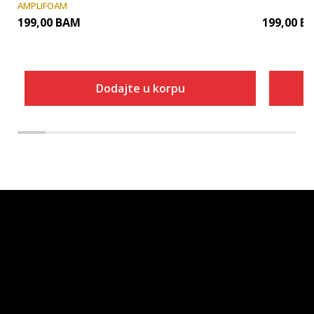
AMPLIFOAM
199,00
BAM
199,00
B
Dodajte u korpu