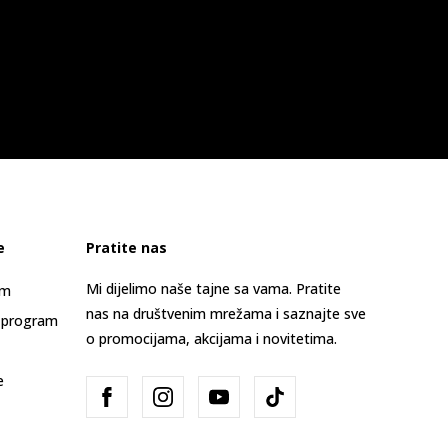
e
Pratite nas
Mi dijelimo naše tajne sa vama. Pratite
am
nas na društvenim mrežama i saznajte sve
 program
o promocijama, akcijama i novitetima.
e