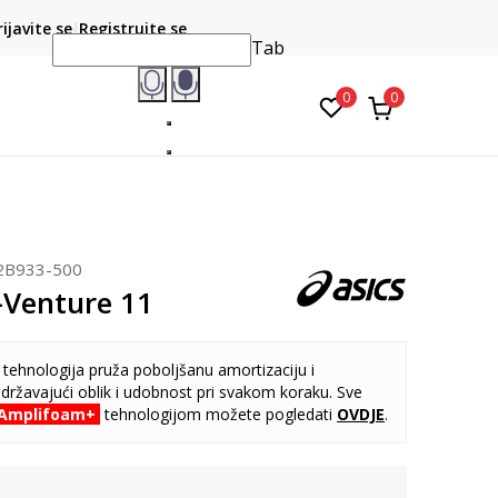
CLICK & COLLECT
atite karticom online i preuzmite u prodavnici po vašem
rijavite se
Registrujte se
do 6 mje
izboru
Tab
0
0
2B933-500
-Venture 11
tehnologija pruža poboljšanu amortizaciju i
zadržavajući oblik i udobnost pri svakom koraku. Sve
Amplifoam+
tehnologijom možete pogledati
OVDJE
.