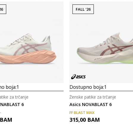
26
FALL '26
o boja:
1
Dostupno boja:
1
tike za trčanje
Ženske patike za trčanje
YNABLAST 6
Asics NOVABLAST 6
+
FF BLAST MAX
BAM
315,00
BAM