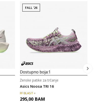
FALL '26
FALL '26
Dostupno
Ženske pati
Asics Tra
ASICSGRIP
315,00
Dostupno boja:
1
Ženske patike za trčanje
Asics Noosa TRI 16
FF BLAST +
295,00
BAM