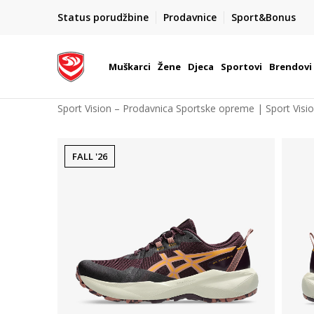
POZOVITE NAS NA : 055/490-400
Status porudžbine
Prodavnice
Sport&Bonus
daj više
Pon-Pet od 9h - 16h
Muškarci
Žene
Djeca
Sportovi
Brendovi
Sport Vision – Prodavnica Sportske opreme | Sport Visi
FALL '26