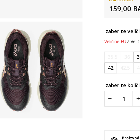
159,00
B
Izaberite velič
Veličine EU
Velič
35.5
36
3
42
42.5
4
Izaberite količ
Proizvod