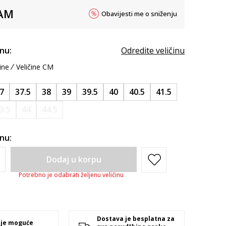
AM
Obavijesti me o sniženju
inu:
Odredite veličinu
ine
Veličine CM
7
37.5
38
39
39.5
40
40.5
41.5
3.5
44
44.5
inu:
Dodaj u korpu
Potrebno je odabrati željenu veličinu
Dostava je besplatna za
 je moguće