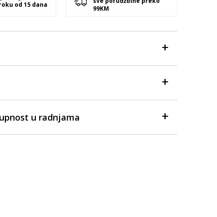
sve porudžbine preko
 roku od 15 dana
99KM
tupnost u radnjama