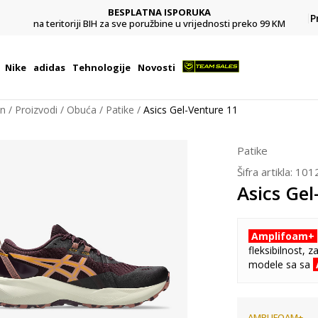
BESPLATNA ISPORUKA
Pl
P
na teritoriji BIH za sve poružbine u vrijednosti preko 99 KM
Nike
adidas
Tehnologije
Novosti
on
Proizvodi
Obuća
Patike
Asics Gel-Venture 11
Patike
Šifra artikla:
101
Asics Gel
Amplifoam+
fleksibilnost, 
modele sa sa
AMPLIFOAM+