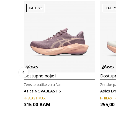
FALL '26
FALL '
Dostupno boja:
1
Dostupn
Ženske patike za trčanje
Ženske pa
Asics NOVABLAST 6
Asics D
FF BLAST MAX
FF BLAST 
315,00
BAM
255,00