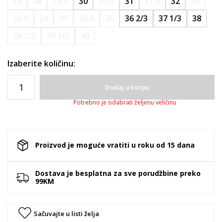
29
28
28.5
30
30.5
31
31.5
32
33
33.5
34
35
35.5
36
36 2/3
37 1/3
38
38 2/3
39 1/3
40
Izaberite količinu:
Dodaj u korpu
Potrebno je odabrati željenu veličinu
Proizvod je moguće vratiti u roku od 15 dana
Dostava je besplatna za sve porudžbine preko
99KM
Sačuvajte u listi želja