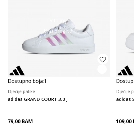
Detaljnije
Brzi pregled
Dostupno boja:
1
Dostupno
Dječije patike
Dječije pat
adidas GRAND COURT 3.0 J
adidas ST
79,00
BAM
109,00
B