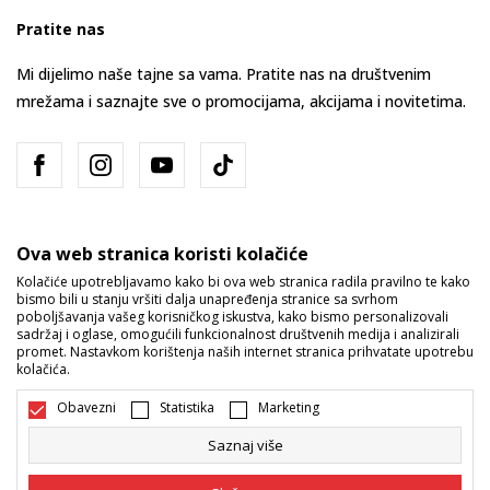
Pratite nas
Mi dijelimo naše tajne sa vama. Pratite nas na društvenim
mrežama i saznajte sve o promocijama, akcijama i novitetima.
Ova web stranica koristi kolačiće
Kolačiće upotrebljavamo kako bi ova web stranica radila pravilno te kako
bismo bili u stanju vršiti dalja unapređenja stranice sa svrhom
Bosna i Hercegovina
Promijenite
poboljšavanja vašeg korisničkog iskustva, kako bismo personalizovali
sadržaj i oglase, omogućili funkcionalnost društvenih medija i analizirali
promet. Nastavkom korištenja naših internet stranica prihvatate upotrebu
kolačića.
Obavezni
Statistika
Marketing
Saznaj više
Nastojimo da budemo što precizniji u opisu proizvoda, prikazu slika i
samih cijena, ali ne možemo garantovati da su sve informacije kompletne