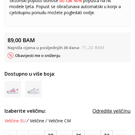
Sezonski popusti donose
do čak 40%
popusta na hit
modele ljeta. Popust se obračunava automatski u korpi a
cjelokupnu ponudu možete pogledati
ovdje
.
89,00
BAM
71,20
BAM
Najniža cijena u posljednjih 30 dana:
Obavijesti me o sniženju
Dostupno u više boja:
Izaberite veličinu:
Odredite veličinu
Veličine EU
Veličine
Veličine CM