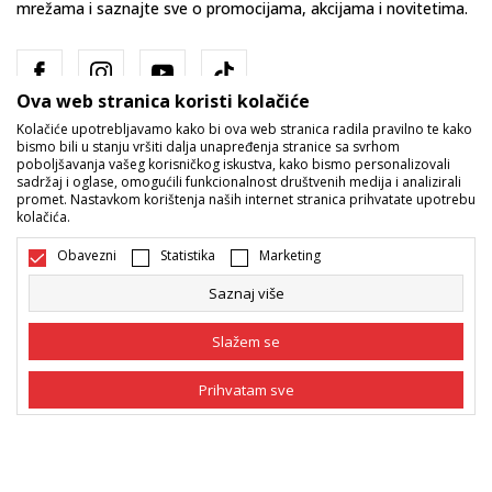
mrežama i saznajte sve o promocijama, akcijama i novitetima.
Ova web stranica koristi kolačiće
Kolačiće upotrebljavamo kako bi ova web stranica radila pravilno te kako
bismo bili u stanju vršiti dalja unapređenja stranice sa svrhom
poboljšavanja vašeg korisničkog iskustva, kako bismo personalizovali
sadržaj i oglase, omogućili funkcionalnost društvenih medija i analizirali
promet. Nastavkom korištenja naših internet stranica prihvatate upotrebu
Bosna i Hercegovina
Promijenite
kolačića.
Obavezni
Statistika
Marketing
Saznaj više
Slažem se
Nastojimo da budemo što precizniji u opisu proizvoda, prikazu slika i
Prihvatam sve
samih cijena, ali ne možemo garantovati da su sve informacije kompletne
i bez grešaka. Svi artikli prikazani na sajtu su dio naše ponude i ne
podrazumijeva da su dostupni u svakom trenutku. Raspoloživost robe
Obavezni
Obavezni kolačići čine stranicu upotrebljivom
možete provjeriti pozivom na broj 055/490-400.
omogućavajući osnovne funkcije kao što su
navigacija stranicom i pristup zaštićenim
©2026
www.sportvision.ba
, Izrada
NB SOFT
. Sva prava zadržana.
Statistika
područjima. Sport Vision koristi kolačiće koji su