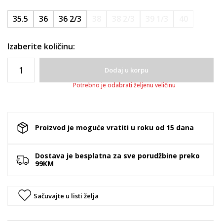
35.5
36
36 2/3
38
38 2/3
39 1/3
40
Izaberite količinu:
Dodaj u korpu
Potrebno je odabrati željenu veličinu
Proizvod je moguće vratiti u roku od 15 dana
Dostava je besplatna za sve porudžbine preko
99KM
Sačuvajte u listi želja