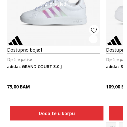
Brzi pregled
Dostupno boja:
1
Dostupno
Dječije patike
Dječije pat
adidas GRAND COURT 3.0 J
adidas ST
79,00
BAM
109,00
B
Dodajte u korpu