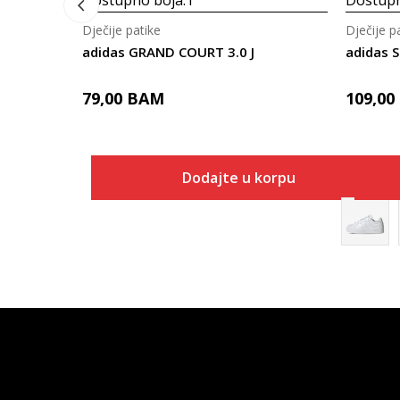
Dostupno boja:
1
Dostupn
Dječije patike
Dječije p
adidas GRAND COURT 3.0 J
adidas 
79,00
BAM
109,00
Dodajte u korpu