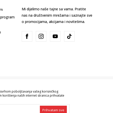
Mi dijelimo naše tajne sa vama. Pratite
am
nas na društvenim mrežama i saznajte sve
 program
o promocijama, akcijama i novitetima.
e
Bosna i Hercegovina
Promijenite
sa svrhom poboljšavanja vašeg korisničkog
 korištenja naših internet stranica prihvatate
ve informacije kompletne i bez grešaka.
 robe možete provjeriti pozivom na broj
Prihvatam sve