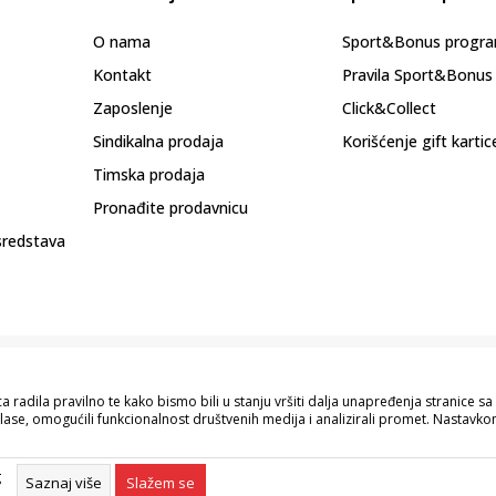
O nama
Sport&Bonus progr
Kontakt
Pravila Sport&Bonus
Zaposlenje
Click&Collect
Sindikalna prodaja
Korišćenje gift kartic
Timska prodaja
Pronađite prodavnicu
sredstava
 radila pravilno te kako bismo bili u stanju vršiti dalja unapređenja stranice 
lase, omogućili funkcionalnost društvenih medija i analizirali promet. Nastavkom
pisu proizvoda, prikazu slika i samih cijena, ali ne možemo garantovati da su s
naše ponude i ne podrazumijeva da su dostupni u svakom trenutku. Raspoloživost
g
055/490-400.
Saznaj više
Slažem se