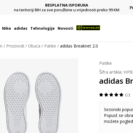
BESPLATNA ISPORUKA
Pl
P
na teritoriji BIH za sve poružbine u vrijednosti preko 99 KM
Nike
adidas
Tehnologije
Novosti
on
Proizvodi
Obuća
Patike
adidas Breaknet 2.0
Patike
Šifra artikla:
HP8
adidas B
2
Sezonski popu
Popust se obra
možete pogled