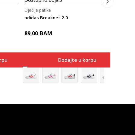
Dostupno boja:
5
Dječije patike
adidas Breaknet 2.0
89,00
BAM
rpu
Dodajte u korpu