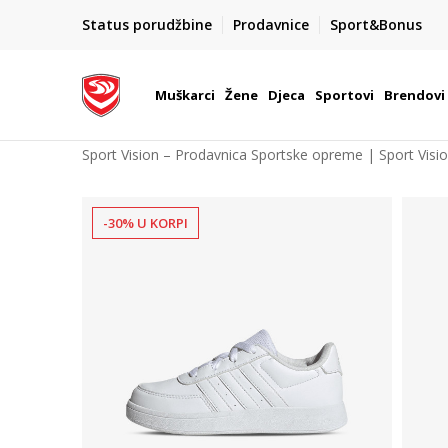
POZOVITE NAS NA : 055/490-400
Status porudžbine
Prodavnice
Sport&Bonus
daj više
Pon-Pet od 9h - 16h
Muškarci
Žene
Djeca
Sportovi
Brendovi
Sport Vision – Prodavnica Sportske opreme | Sport Visi
-30% U KORPI