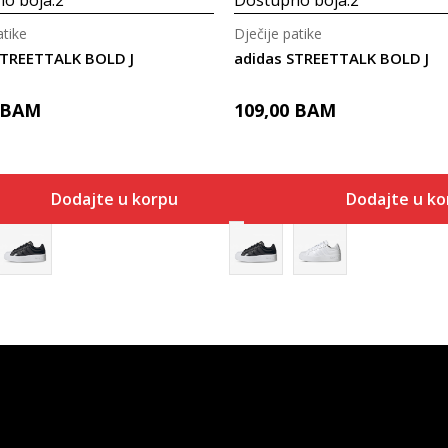
o boja:
2
Dostupno boja:
2
atike
Dječije patike
STREETTALK BOLD J
adidas STREETTALK BOLD J
BAM
109,00
BAM
Dodajte u korpu
Dodajte u ko