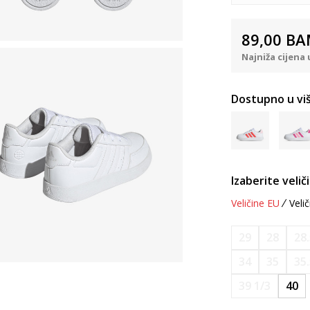
89,00
BA
Najniža cijena 
Dostupno u viš
Izaberite velič
Veličine EU
Velič
29
28
28
34
35
35
39 1/3
40