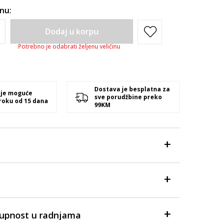
inu:
Dodaj u korpu
Potrebno je odabrati željenu veličinu
Dostava je besplatna za
 je moguće
sve porudžbine preko
 roku od 15 dana
99KM
tupnost u radnjama