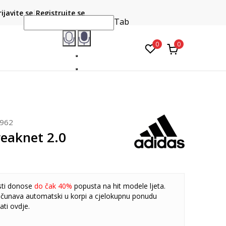
CLICK & COLLECT
atite karticom online i preuzmite u prodavnici po vašem
rijavite se
Registrujte se
do 6 mje
izboru
Tab
0
0
962
reaknet 2.0
sti donose
do čak 40%
popusta na hit modele ljeta.
čunava automatski u korpi a cjelokupnu ponudu
ati
ovdje
.