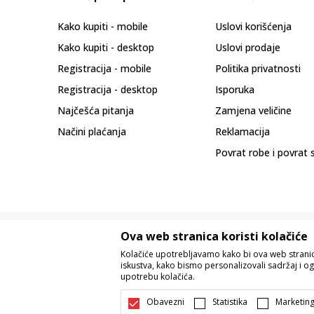
Kako kupiti - mobile
Uslovi korišćenja
Kako kupiti - desktop
Uslovi prodaje
Registracija - mobile
Politika privatnosti
Registracija - desktop
Isporuka
Najčešća pitanja
Zamjena veličine
Načini plaćanja
Reklamacija
Povrat robe i povrat 
Ova web stranica koristi kolačiće
Kolačiće upotrebljavamo kako bi ova web stranica
iskustva, kako bismo personalizovali sadržaj i og
upotrebu kolačića.
Nastojimo da budemo što precizniji u o
Svi artikli prikazani na sajtu su dio 
Obavezni
Statistika
Marketin