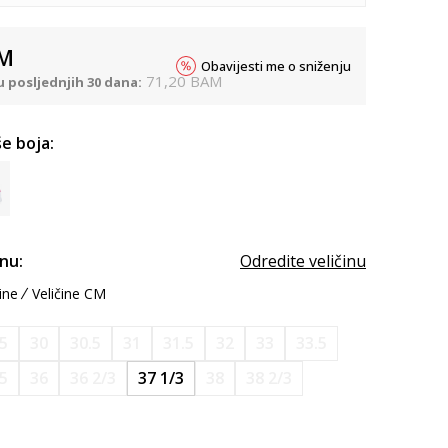
M
Obavijesti me o sniženju
71,20
BAM
u posljednjih 30 dana:
e boja:
inu:
Odredite veličinu
ine
Veličine CM
.5
30
30.5
31
31.5
32
33
33.5
.5
36
36 2/3
37 1/3
38
38 2/3