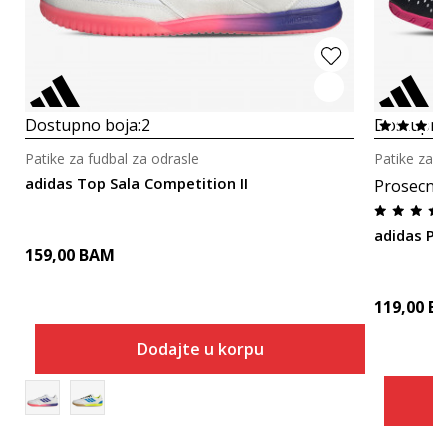
Dostupno boja:
2
Dostupno
Patike za fudbal za odrasle
Patike za f
adidas Top Sala Competition II
Prosecna
adidas P
159,00
BAM
119,00
B
Dodajte u korpu