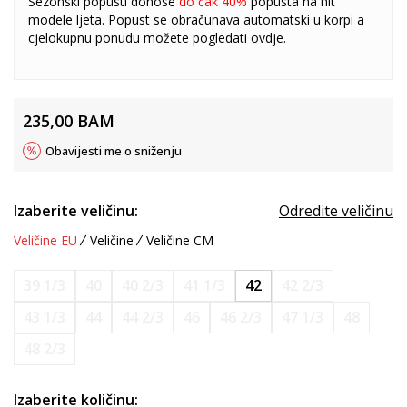
Sezonski popusti donose
do čak 40%
popusta na hit
modele ljeta. Popust se obračunava automatski u korpi a
cjelokupnu ponudu možete pogledati
ovdje
.
235,00
BAM
Obavijesti me o sniženju
Izaberite veličinu:
Odredite veličinu
Veličine EU
Veličine
Veličine CM
39 1/3
40
40 2/3
41 1/3
42
42 2/3
43 1/3
44
44 2/3
46
46 2/3
47 1/3
48
48 2/3
Izaberite količinu: