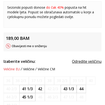
Sezonski popusti donose
do čak 40%
popusta na hit
modele ljeta. Popust se obračunava automatski u korpi a
cjelokupnu ponudu možete pogledati
ovdje
.
189,00
BAM
Obavijesti me o sniženju
Izaberite veličinu:
Odredite veličinu
Veličine EU
Veličine
Veličine CM
36
36 2/3
37 1/3
38
38 2/3
39 1/3
40
40 2/3
41 1/3
42
42 2/3
43 1/3
44
44 2/3
45 1/3
46
46 2/3
47 1/3
48