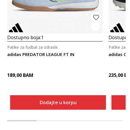
Dostupno boja:
1
Dostupno
Patike za fudbal za odrasle
Patike za f
adidas PREDATOR LEAGUE FT IN
adidas Co
189,00
BAM
235,00
B
Dodajte u korpu