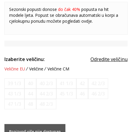
Sezonski popusti donose
do čak 40%
popusta na hit
modele ljeta. Popust se obračunava automatski u korpi a
cjelokupnu ponudu možete pogledati
ovdje
.
Izaberite veličinu:
Odredite veličinu
Veličine EU
Veličine
Veličine CM
39 1/3
40
40 2/3
41 1/3
42
42 2/3
43 1/3
44
44 2/3
45 1/3
46
46 2/3
47 1/3
48
48 2/3
Proizvod više nije dostupan