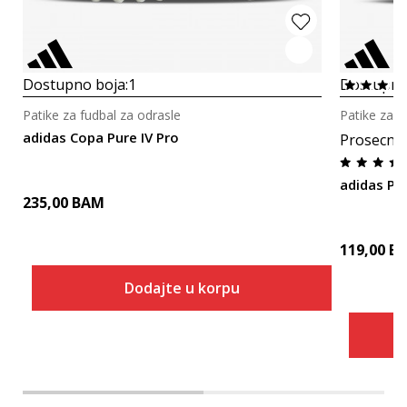
Dostupno boja:
1
Dostupno
Patike za fudbal za odrasle
Patike za f
adidas Copa Pure IV Pro
Prosecna
adidas P
235,00
BAM
119,00
B
Dodajte u korpu