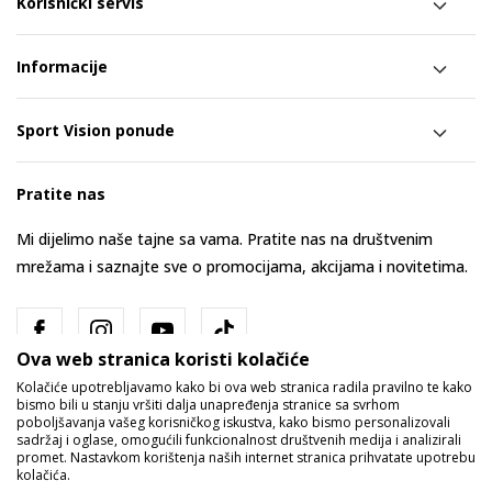
Korisnički servis
Informacije
Sport Vision ponude
Pratite nas
Mi dijelimo naše tajne sa vama. Pratite nas na društvenim
mrežama i saznajte sve o promocijama, akcijama i novitetima.
Ova web stranica koristi kolačiće
Kolačiće upotrebljavamo kako bi ova web stranica radila pravilno te kako
bismo bili u stanju vršiti dalja unapređenja stranice sa svrhom
poboljšavanja vašeg korisničkog iskustva, kako bismo personalizovali
sadržaj i oglase, omogućili funkcionalnost društvenih medija i analizirali
promet. Nastavkom korištenja naših internet stranica prihvatate upotrebu
Bosna i Hercegovina
Promijenite
kolačića.