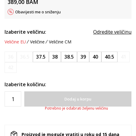
389,00
BAM
Obavijesti me o sniženju
Izaberite veličinu:
Odredite veličinu
Veličine EU
Veličine
Veličine CM
36
36.5
37.5
38
38.5
39
40
40.5
41
42
Izaberite količinu:
Dodaj u korpu
Potrebno je odabrati željenu veličinu
Proizvod je moguće vratiti u roku od 15 dana