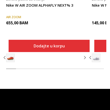
Nike W AIR ZOOM ALPHAFLY NEXT% 3
Nike W NI
AIR ZOOM
655,00
BAM
145,00
B
Dodajte u korpu