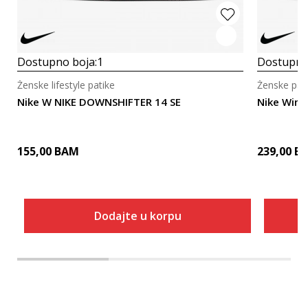
Dostupno boja:
1
Dostupno
Ženske lifestyle patike
Ženske pati
Nike W NIKE DOWNSHIFTER 14 SE
Nike Winf
155,00
BAM
239,00
B
Dodajte u korpu