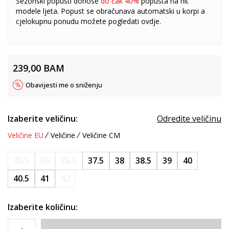
Sezonski popusti donose
do čak 40%
popusta na hit
modele ljeta. Popust se obračunava automatski u korpi a
cjelokupnu ponudu možete pogledati
ovdje
.
239,00
BAM
Obavijesti me o sniženju
Izaberite veličinu:
Odredite veličinu
Veličine EU
Veličine
Veličine CM
35.5
36
36.5
37.5
38
38.5
39
40
40.5
41
42
Izaberite količinu: