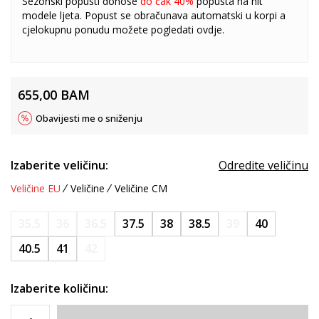
Sezonski popusti donose
do čak 40%
popusta na hit
modele ljeta. Popust se obračunava automatski u korpi a
cjelokupnu ponudu možete pogledati
ovdje
.
655,00
BAM
Obavijesti me o sniženju
Izaberite veličinu:
Odredite veličinu
Veličine EU
Veličine
Veličine CM
35.5
36
36.5
37.5
38
38.5
39
40
40.5
41
42
Izaberite količinu: