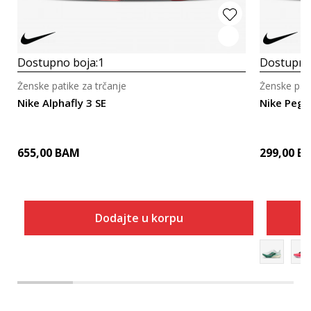
Dostupno boja:
1
Dostupno
Ženske patike za trčanje
Ženske pati
Nike Alphafly 3 SE
Nike Pega
655,00
BAM
299,00
B
Dodajte u korpu